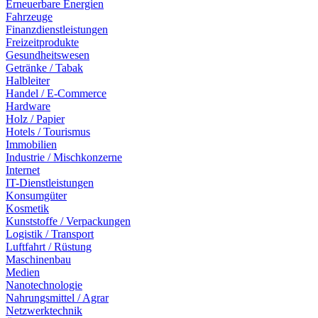
Erneuerbare Energien
Fahrzeuge
Finanzdienstleistungen
Freizeitprodukte
Gesundheitswesen
Getränke / Tabak
Halbleiter
Handel / E-Commerce
Hardware
Holz / Papier
Hotels / Tourismus
Immobilien
Industrie / Mischkonzerne
Internet
IT-Dienstleistungen
Konsumgüter
Kosmetik
Kunststoffe / Verpackungen
Logistik / Transport
Luftfahrt / Rüstung
Maschinenbau
Medien
Nanotechnologie
Nahrungsmittel / Agrar
Netzwerktechnik