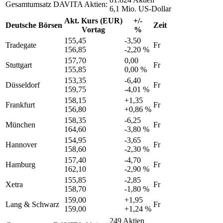
Gesamtumsatz DAVITA Aktien:
6,1 Mio. US-Dollar
Akt. Kurs (EUR)
+/-
Deutsche Börsen
Zeit
Vortag
%
155,45
-3,50
Tradegate
Fr
156,85
-2,20 %
157,70
0,00
Stuttgart
Fr
155,85
0,00 %
153,35
-6,40
Düsseldorf
Fr
159,75
-4,01 %
158,15
+1,35
Frankfurt
Fr
156,80
+0,86 %
158,35
-6,25
München
Fr
164,60
-3,80 %
154,95
-3,65
Hannover
Fr
158,60
-2,30 %
157,40
-4,70
Hamburg
Fr
162,10
-2,90 %
155,85
-2,85
Xetra
Fr
158,70
-1,80 %
159,00
+1,95
Lang & Schwarz
Fr
159,00
+1,24 %
249 Aktien