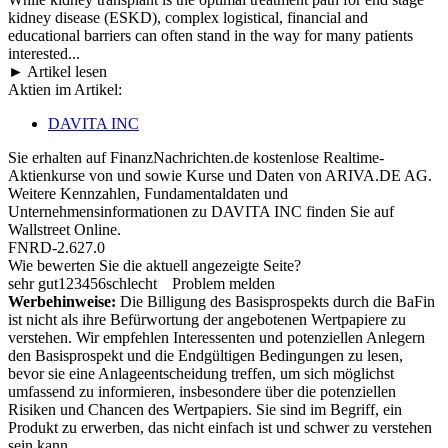
kidney disease (ESKD), complex logistical, financial and
educational barriers can often stand in the way for many patients
interested...
► Artikel lesen
Aktien im Artikel:
DAVITA INC
Sie erhalten auf FinanzNachrichten.de kostenlose Realtime-
Aktienkurse von
und
sowie Kurse und Daten von
ARIVA.DE AG
.
Weitere Kennzahlen, Fundamentaldaten und
Unternehmensinformationen zu DAVITA INC finden Sie auf
Wallstreet Online
.
FNRD-2.627.0
Wie bewerten Sie die aktuell angezeigte Seite?
sehr gut
1
2
3
4
5
6
schlecht
Problem melden
Werbehinweise:
Die Billigung des Basisprospekts durch die BaFin
ist nicht als ihre Befürwortung der angebotenen Wertpapiere zu
verstehen. Wir empfehlen Interessenten und potenziellen Anlegern
den Basisprospekt und die Endgültigen Bedingungen zu lesen,
bevor sie eine Anlageentscheidung treffen, um sich möglichst
umfassend zu informieren, insbesondere über die potenziellen
Risiken und Chancen des Wertpapiers. Sie sind im Begriff, ein
Produkt zu erwerben, das nicht einfach ist und schwer zu verstehen
sein kann.