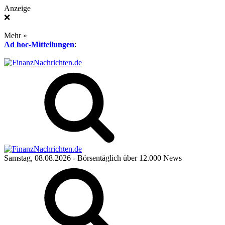
Anzeige
❌
Mehr »
Ad hoc-Mitteilungen
:
Samstag, 08.08.2026
- Börsentäglich über 12.000 News