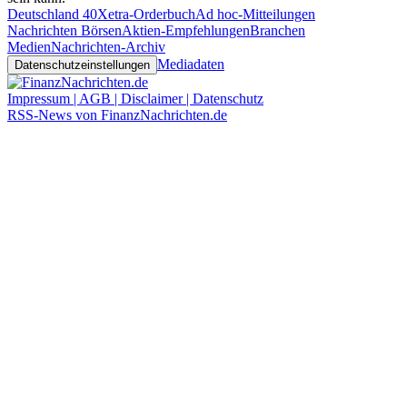
Deutschland 40
Xetra-Orderbuch
Ad hoc-Mitteilungen
Nachrichten Börsen
Aktien-Empfehlungen
Branchen
Medien
Nachrichten-Archiv
Mediadaten
Datenschutzeinstellungen
Impressum | AGB | Disclaimer | Datenschutz
RSS-News von FinanzNachrichten.de