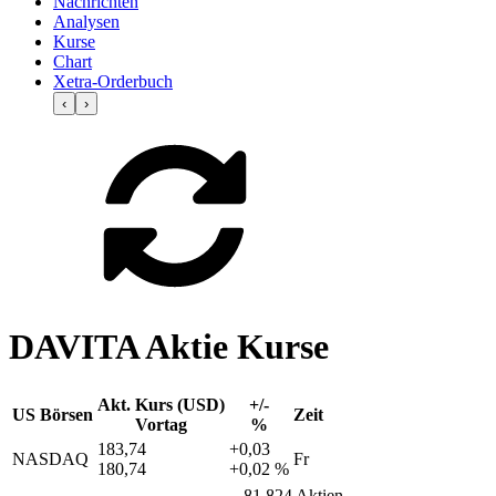
Nachrichten
Analysen
Kurse
Chart
Xetra-Orderbuch
‹
›
DAVITA Aktie Kurse
Akt. Kurs (USD)
+/-
US Börsen
Zeit
Vortag
%
183,74
+0,03
NASDAQ
Fr
180,74
+0,02 %
81.824 Aktien