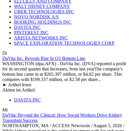
ELI LILLY AND COMPANY
WALT DISNEY COMPANY
UBER TECHNOLOGIES INC
NOVO NORDISK A/S
BOOKING HOLDINGS INC
DAVITA INC
PINTEREST INC
ARISTA NETWORKS INC
SPACE EXPLORATION TECHNOLOGIES CORP
Di
DaVita Inc. Reveals Rise In Q2 Bottom Line
WASHINGTON (dpa-AFX) - DaVita Inc. (DVA) reported a profit
for its second quarter that Increases, from last yearThe company's
bottom line came in at $265.397 million, or $4.02 per share. This
compares with $199.337 million, or $2.58 per share...
► Artikel lesen
Aktien im Artikel:
DAVITA INC
Mi
DaVita: Beyond the Clinical: How Social Workers Drive Kidney
Transplant Success
NORTHAMPTON, MA / ACCESS Newswire / August 5, 2026 /
While kidney transplant is the optimal treatment path for end stage