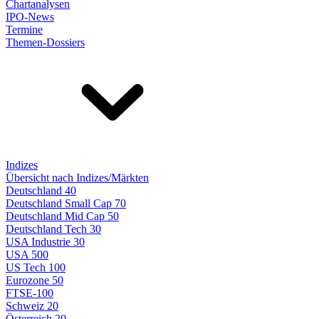
Chartanalysen
IPO-News
Termine
Themen-Dossiers
Indizes
Übersicht nach Indizes/Märkten
Deutschland 40
Deutschland Small Cap 70
Deutschland Mid Cap 50
Deutschland Tech 30
USA Industrie 30
USA 500
US Tech 100
Eurozone 50
FTSE-100
Schweiz 20
Österreich 20