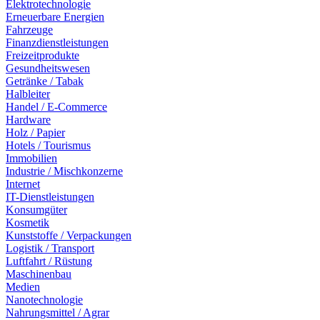
Elektrotechnologie
Erneuerbare Energien
Fahrzeuge
Finanzdienstleistungen
Freizeitprodukte
Gesundheitswesen
Getränke / Tabak
Halbleiter
Handel / E-Commerce
Hardware
Holz / Papier
Hotels / Tourismus
Immobilien
Industrie / Mischkonzerne
Internet
IT-Dienstleistungen
Konsumgüter
Kosmetik
Kunststoffe / Verpackungen
Logistik / Transport
Luftfahrt / Rüstung
Maschinenbau
Medien
Nanotechnologie
Nahrungsmittel / Agrar