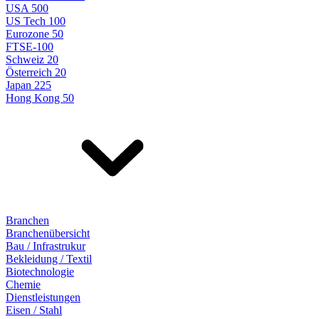
USA 500
US Tech 100
Eurozone 50
FTSE-100
Schweiz 20
Österreich 20
Japan 225
Hong Kong 50
Branchen
Branchenübersicht
Bau / Infrastrukur
Bekleidung / Textil
Biotechnologie
Chemie
Dienstleistungen
Eisen / Stahl