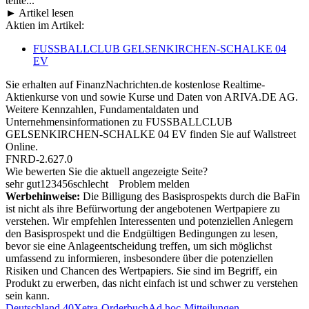
teilte...
► Artikel lesen
Aktien im Artikel:
FUSSBALLCLUB GELSENKIRCHEN-SCHALKE 04
EV
Sie erhalten auf FinanzNachrichten.de kostenlose Realtime-
Aktienkurse von
und
sowie Kurse und Daten von
ARIVA.DE AG
.
Weitere Kennzahlen, Fundamentaldaten und
Unternehmensinformationen zu FUSSBALLCLUB
GELSENKIRCHEN-SCHALKE 04 EV finden Sie auf
Wallstreet
Online
.
FNRD-2.627.0
Wie bewerten Sie die aktuell angezeigte Seite?
sehr gut
1
2
3
4
5
6
schlecht
Problem melden
Werbehinweise:
Die Billigung des Basisprospekts durch die BaFin
ist nicht als ihre Befürwortung der angebotenen Wertpapiere zu
verstehen. Wir empfehlen Interessenten und potenziellen Anlegern
den Basisprospekt und die Endgültigen Bedingungen zu lesen,
bevor sie eine Anlageentscheidung treffen, um sich möglichst
umfassend zu informieren, insbesondere über die potenziellen
Risiken und Chancen des Wertpapiers. Sie sind im Begriff, ein
Produkt zu erwerben, das nicht einfach ist und schwer zu verstehen
sein kann.
Deutschland 40
Xetra-Orderbuch
Ad hoc-Mitteilungen