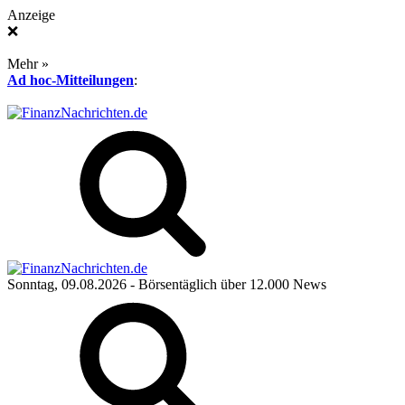
Anzeige
❌
Mehr »
Ad hoc-Mitteilungen
:
Sonntag, 09.08.2026
- Börsentäglich über 12.000 News