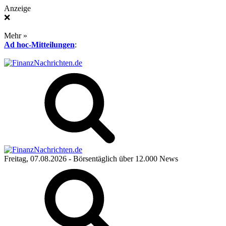
Anzeige
❌
Mehr »
Ad hoc-Mitteilungen
:
Freitag, 07.08.2026
- Börsentäglich über 12.000 News