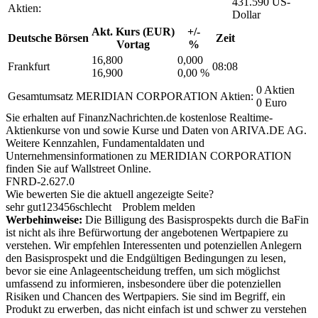
431.590 US-
Aktien:
Dollar
Akt. Kurs (EUR)
+/-
Deutsche Börsen
Zeit
Vortag
%
16,800
0,000
Frankfurt
08:08
16,900
0,00 %
0 Aktien
Gesamtumsatz MERIDIAN CORPORATION Aktien:
0 Euro
Sie erhalten auf FinanzNachrichten.de kostenlose Realtime-
Aktienkurse von
und
sowie Kurse und Daten von
ARIVA.DE AG
.
Weitere Kennzahlen, Fundamentaldaten und
Unternehmensinformationen zu MERIDIAN CORPORATION
finden Sie auf
Wallstreet Online
.
FNRD-2.627.0
Wie bewerten Sie die aktuell angezeigte Seite?
sehr gut
1
2
3
4
5
6
schlecht
Problem melden
Werbehinweise:
Die Billigung des Basisprospekts durch die BaFin
ist nicht als ihre Befürwortung der angebotenen Wertpapiere zu
verstehen. Wir empfehlen Interessenten und potenziellen Anlegern
den Basisprospekt und die Endgültigen Bedingungen zu lesen,
bevor sie eine Anlageentscheidung treffen, um sich möglichst
umfassend zu informieren, insbesondere über die potenziellen
Risiken und Chancen des Wertpapiers. Sie sind im Begriff, ein
Produkt zu erwerben, das nicht einfach ist und schwer zu verstehen