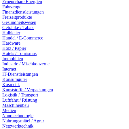
Erneuerbare Energien
Fahrzeuge
Finanzdienstleistungen
Freizeitprodukte
Gesundheitswesen
Getränke / Tabak
Halbleiter
Handel / E-Commerce
Hardware
Holz / Papier
Hotels / Tourismus
Immobilien
Industrie / Mischkonzerne
Internet
IT-Dienstleistungen
Konsumgüter
Kosmetik
Kunststoffe / Verpackungen
Logistik / Transport
Luftfahrt / Rüstung
Maschinenbau
Medien
Nanotechnologie
Nahrungsmittel / Agrar
Netzwerktechnik