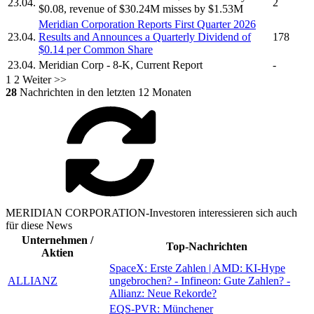
23.04.
2
$0.08, revenue of $30.24M misses by $1.53M
Meridian Corporation
Reports First Quarter 2026
23.04.
Results and Announces a Quarterly Dividend of
178
$0.14 per Common Share
23.04.
Meridian Corp
- 8-K, Current Report
-
1
2
Weiter >>
28
Nachrichten in den letzten 12 Monaten
MERIDIAN CORPORATION-Investoren interessieren sich auch
für diese News
Unternehmen /
Top-Nachrichten
Aktien
SpaceX: Erste Zahlen | AMD: KI-Hype
ALLIANZ
ungebrochen? - Infineon: Gute Zahlen? -
Allianz: Neue Rekorde?
EQS-PVR: Münchener