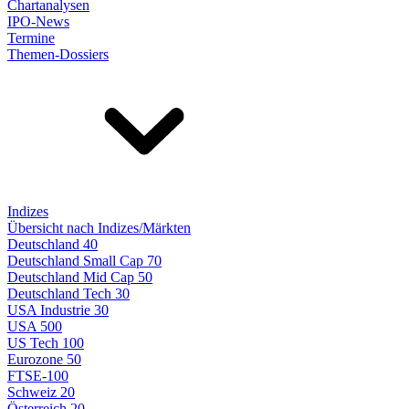
Chartanalysen
IPO-News
Termine
Themen-Dossiers
Indizes
Übersicht nach Indizes/Märkten
Deutschland 40
Deutschland Small Cap 70
Deutschland Mid Cap 50
Deutschland Tech 30
USA Industrie 30
USA 500
US Tech 100
Eurozone 50
FTSE-100
Schweiz 20
Österreich 20