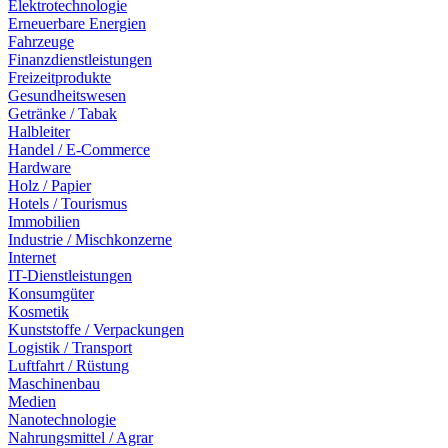
Elektrotechnologie
Erneuerbare Energien
Fahrzeuge
Finanzdienstleistungen
Freizeitprodukte
Gesundheitswesen
Getränke / Tabak
Halbleiter
Handel / E-Commerce
Hardware
Holz / Papier
Hotels / Tourismus
Immobilien
Industrie / Mischkonzerne
Internet
IT-Dienstleistungen
Konsumgüter
Kosmetik
Kunststoffe / Verpackungen
Logistik / Transport
Luftfahrt / Rüstung
Maschinenbau
Medien
Nanotechnologie
Nahrungsmittel / Agrar