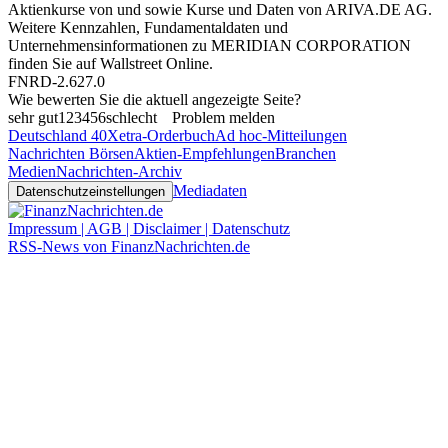
Aktienkurse von
und
sowie Kurse und Daten von
ARIVA.DE AG
.
Weitere Kennzahlen, Fundamentaldaten und
Unternehmensinformationen zu MERIDIAN CORPORATION
finden Sie auf
Wallstreet Online
.
FNRD-2.627.0
Wie bewerten Sie die aktuell angezeigte Seite?
sehr gut
1
2
3
4
5
6
schlecht
Problem melden
Deutschland 40
Xetra-Orderbuch
Ad hoc-Mitteilungen
Nachrichten Börsen
Aktien-Empfehlungen
Branchen
Medien
Nachrichten-Archiv
Mediadaten
Datenschutzeinstellungen
Impressum | AGB | Disclaimer | Datenschutz
RSS-News von FinanzNachrichten.de