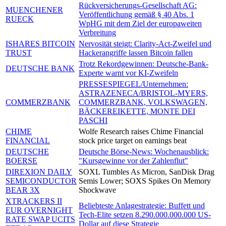
Rückversicherungs-Gesellschaft AG:
MUENCHENER
Veröffentlichung gemäß § 40 Abs. 1
RUECK
WpHG mit dem Ziel der europaweiten
Verbreitung
ISHARES BITCOIN
Nervosität steigt: Clarity-Act-Zweifel und
TRUST
Hackerangriffe lassen Bitcoin fallen
Trotz Rekordgewinnen: Deutsche-Bank-
DEUTSCHE BANK
Experte warnt vor KI-Zweifeln
PRESSESPIEGEL/Unternehmen:
ASTRAZENECA/BRISTOL-MYERS,
COMMERZBANK
COMMERZBANK, VOLKSWAGEN,
BÄCKEREIKETTE, MONTE DEI
PASCHI
CHIME
Wolfe Research raises Chime Financial
FINANCIAL
stock price target on earnings beat
DEUTSCHE
Deutsche Börse-News: Wochenausblick:
BOERSE
"Kursgewinne vor der Zahlenflut"
DIREXION DAILY
SOXL Tumbles As Micron, SanDisk Drag
SEMICONDUCTOR
Semis Lower; SOXS Spikes On Memory
BEAR 3X
Shockwave
XTRACKERS II
Beliebteste Anlagestrategie: Buffett und
EUR OVERNIGHT
Tech-Elite setzen 8.290.000.000.000 US-
RATE SWAP UCITS
Dollar auf diese Strategie