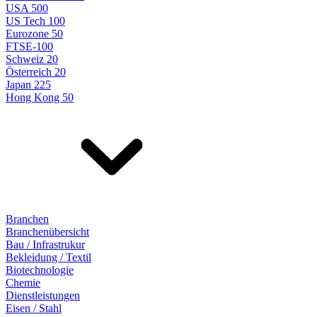
USA 500
US Tech 100
Eurozone 50
FTSE-100
Schweiz 20
Österreich 20
Japan 225
Hong Kong 50
Branchen
Branchenübersicht
Bau / Infrastrukur
Bekleidung / Textil
Biotechnologie
Chemie
Dienstleistungen
Eisen / Stahl