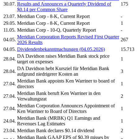
30.07.
Results and Announces a Quarterly Dividend of
175
$0.14 per Common Share
23.07.
Meridian Corp
- 8-K, Current Report
-
29.05.
Meridian Corp
- 8-K, Current Report
1
11.05.
Meridian Corp
- 10-Q, Quarterly Report
-
Meridian Corporation
Reports Revised First Quarter
04.05.
267
2026 Results
04.05.
Dividendenbekanntmachungen (04.05.2026)
15.713
DA Davidson raises
Meridian Bank
stock price
28.04.
1
target on expenses
DA Davidson hebt Kursziel für
Meridian Bank
28.04.
3
aufgrund niedrigerer Kosten an
Meridian Bank
appoints Ken Warriner to board of
27.04.
1
directors
Meridian Bank
beruft Ken Warriner in den
27.04.
2
Verwaltungsrat
Meridian Corporation
Announces Appointment of
27.04.
1
Ken Warriner to Board of Directors
Meridian Bank
(MRBK) Q1 Earnings and
24.04.
1
Revenues Lag Estimates
23.04.
Meridian Bank
declares $0.14 dividend
2
Meridian Bank
GAAP EPS of $0.39 misses by