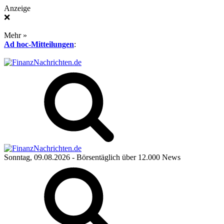
Anzeige
❌
Mehr »
Ad hoc-Mitteilungen
:
Sonntag, 09.08.2026
- Börsentäglich über 12.000 News