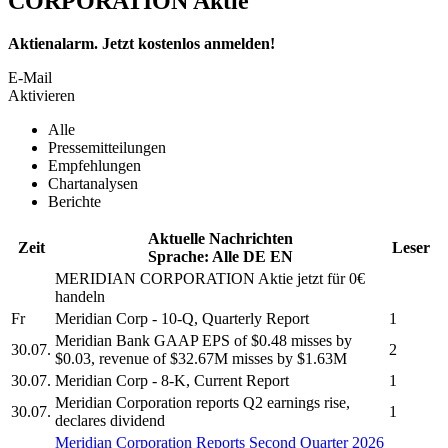
CORPORATION Aktie
Aktienalarm. Jetzt kostenlos anmelden!
E-Mail
Aktivieren
Alle
Pressemitteilungen
Empfehlungen
Chartanalysen
Berichte
Aktuelle Nachrichten
Zeit
Leser
Sprache:
Alle
DE
EN
MERIDIAN CORPORATION
Aktie jetzt für 0€
handeln
Fr
Meridian Corp
- 10-Q, Quarterly Report
1
Meridian Bank
GAAP EPS of $0.48 misses by
30.07.
2
$0.03, revenue of $32.67M misses by $1.63M
30.07.
Meridian Corp
- 8-K, Current Report
1
Meridian Corporation
reports Q2 earnings rise,
30.07.
1
declares dividend
Meridian Corporation
Reports Second Quarter 2026