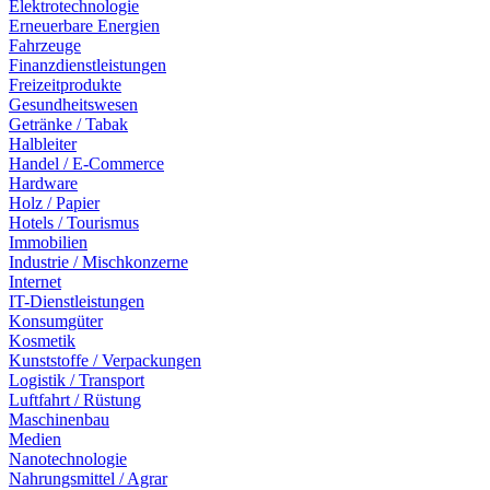
Elektrotechnologie
Erneuerbare Energien
Fahrzeuge
Finanzdienstleistungen
Freizeitprodukte
Gesundheitswesen
Getränke / Tabak
Halbleiter
Handel / E-Commerce
Hardware
Holz / Papier
Hotels / Tourismus
Immobilien
Industrie / Mischkonzerne
Internet
IT-Dienstleistungen
Konsumgüter
Kosmetik
Kunststoffe / Verpackungen
Logistik / Transport
Luftfahrt / Rüstung
Maschinenbau
Medien
Nanotechnologie
Nahrungsmittel / Agrar