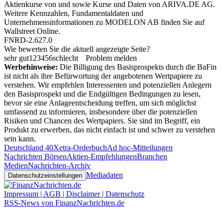
Aktienkurse von
und
sowie Kurse und Daten von
ARIVA.DE AG
.
Weitere Kennzahlen, Fundamentaldaten und
Unternehmensinformationen zu MODELON AB finden Sie auf
Wallstreet Online
.
FNRD-2.627.0
Wie bewerten Sie die aktuell angezeigte Seite?
sehr gut
1
2
3
4
5
6
schlecht
Problem melden
Werbehinweise:
Die Billigung des Basisprospekts durch die BaFin
ist nicht als ihre Befürwortung der angebotenen Wertpapiere zu
verstehen. Wir empfehlen Interessenten und potenziellen Anlegern
den Basisprospekt und die Endgültigen Bedingungen zu lesen,
bevor sie eine Anlageentscheidung treffen, um sich möglichst
umfassend zu informieren, insbesondere über die potenziellen
Risiken und Chancen des Wertpapiers. Sie sind im Begriff, ein
Produkt zu erwerben, das nicht einfach ist und schwer zu verstehen
sein kann.
Deutschland 40
Xetra-Orderbuch
Ad hoc-Mitteilungen
Nachrichten Börsen
Aktien-Empfehlungen
Branchen
Medien
Nachrichten-Archiv
Mediadaten
Datenschutzeinstellungen
Impressum | AGB | Disclaimer | Datenschutz
RSS-News von FinanzNachrichten.de