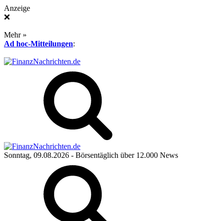
Anzeige
❌
Mehr »
Ad hoc-Mitteilungen
:
Sonntag, 09.08.2026
- Börsentäglich über 12.000 News