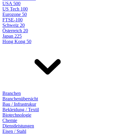
USA 500
US Tech 100
Eurozone 50
FTSE-100
Schweiz 20
Österreich 20
Japan 225
Hong Kong 50
Branchen
Branchenübersicht
Bau / Infrastrukur
Bekleidung / Textil
Biotechnologie
Chemie
Dienstleistungen
Eisen / Stahl