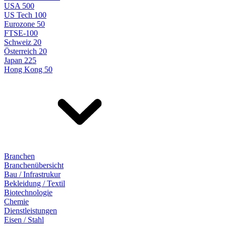
USA 500
US Tech 100
Eurozone 50
FTSE-100
Schweiz 20
Österreich 20
Japan 225
Hong Kong 50
Branchen
Branchenübersicht
Bau / Infrastrukur
Bekleidung / Textil
Biotechnologie
Chemie
Dienstleistungen
Eisen / Stahl