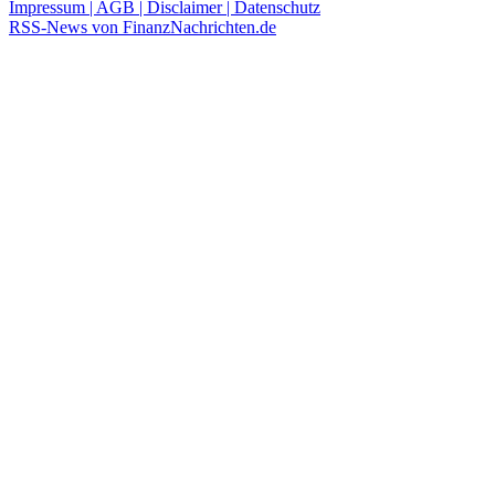
Impressum | AGB | Disclaimer | Datenschutz
RSS-News von FinanzNachrichten.de