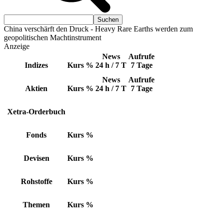
China verschärft den Druck - Heavy Rare Earths werden zum
geopolitischen Machtinstrument
Anzeige
News
Aufrufe
Indizes
Kurs
%
24 h / 7 T
7 Tage
News
Aufrufe
Aktien
Kurs
%
24 h / 7 T
7 Tage
Xetra-Orderbuch
Fonds
Kurs
%
Devisen
Kurs
%
Rohstoffe
Kurs
%
Themen
Kurs
%