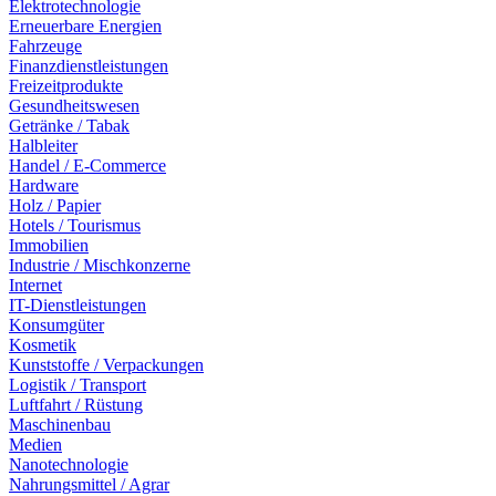
Elektrotechnologie
Erneuerbare Energien
Fahrzeuge
Finanzdienstleistungen
Freizeitprodukte
Gesundheitswesen
Getränke / Tabak
Halbleiter
Handel / E-Commerce
Hardware
Holz / Papier
Hotels / Tourismus
Immobilien
Industrie / Mischkonzerne
Internet
IT-Dienstleistungen
Konsumgüter
Kosmetik
Kunststoffe / Verpackungen
Logistik / Transport
Luftfahrt / Rüstung
Maschinenbau
Medien
Nanotechnologie
Nahrungsmittel / Agrar