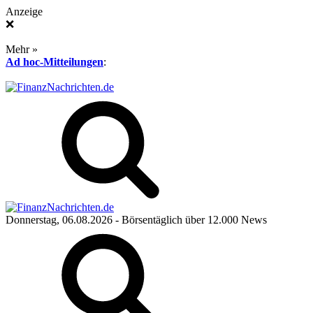
Anzeige
❌
Mehr »
Ad hoc-Mitteilungen
:
Donnerstag, 06.08.2026
- Börsentäglich über 12.000 News