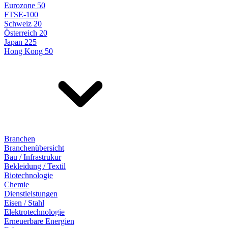
Eurozone 50
FTSE-100
Schweiz 20
Österreich 20
Japan 225
Hong Kong 50
Branchen
Branchenübersicht
Bau / Infrastrukur
Bekleidung / Textil
Biotechnologie
Chemie
Dienstleistungen
Eisen / Stahl
Elektrotechnologie
Erneuerbare Energien