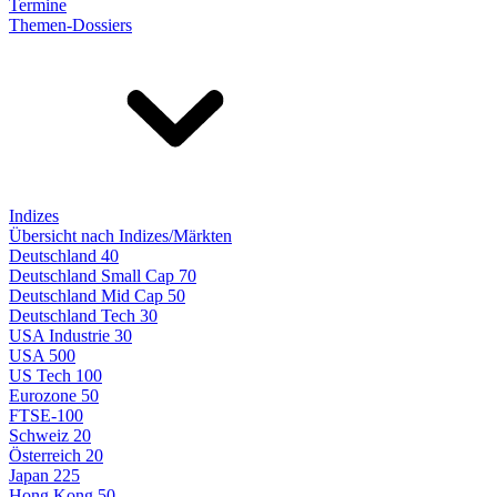
Termine
Themen-Dossiers
Indizes
Übersicht nach Indizes/Märkten
Deutschland 40
Deutschland Small Cap 70
Deutschland Mid Cap 50
Deutschland Tech 30
USA Industrie 30
USA 500
US Tech 100
Eurozone 50
FTSE-100
Schweiz 20
Österreich 20
Japan 225
Hong Kong 50