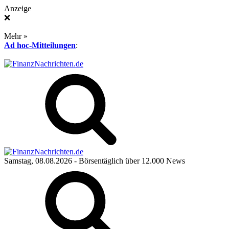
Anzeige
❌
Mehr »
Ad hoc-Mitteilungen
:
Samstag, 08.08.2026
- Börsentäglich über 12.000 News