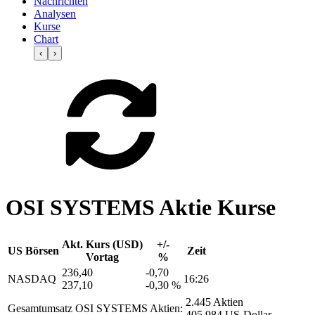
Nachrichten
Analysen
Kurse
Chart
‹
›
OSI SYSTEMS Aktie Kurse
Akt. Kurs (USD)
+/-
US Börsen
Zeit
Vortag
%
236,40
-0,70
NASDAQ
16:26
237,10
-0,30 %
2.445 Aktien
Gesamtumsatz OSI SYSTEMS Aktien:
405.984 US-Dollar