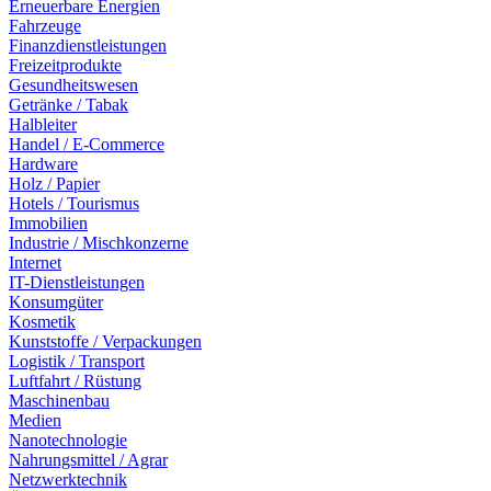
Erneuerbare Energien
Fahrzeuge
Finanzdienstleistungen
Freizeitprodukte
Gesundheitswesen
Getränke / Tabak
Halbleiter
Handel / E-Commerce
Hardware
Holz / Papier
Hotels / Tourismus
Immobilien
Industrie / Mischkonzerne
Internet
IT-Dienstleistungen
Konsumgüter
Kosmetik
Kunststoffe / Verpackungen
Logistik / Transport
Luftfahrt / Rüstung
Maschinenbau
Medien
Nanotechnologie
Nahrungsmittel / Agrar
Netzwerktechnik