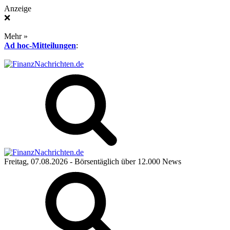
Anzeige
❌
Mehr »
Ad hoc-Mitteilungen
:
Freitag, 07.08.2026
- Börsentäglich über 12.000 News