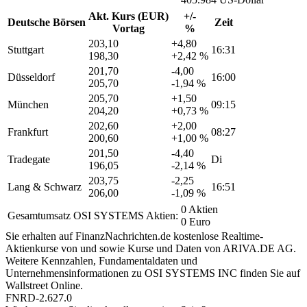
Akt. Kurs (EUR)
+/-
Deutsche Börsen
Zeit
Vortag
%
203,10
+4,80
Stuttgart
16:31
198,30
+2,42 %
201,70
-4,00
Düsseldorf
16:00
205,70
-1,94 %
205,70
+1,50
München
09:15
204,20
+0,73 %
202,60
+2,00
Frankfurt
08:27
200,60
+1,00 %
201,50
-4,40
Tradegate
Di
196,05
-2,14 %
203,75
-2,25
Lang & Schwarz
16:51
206,00
-1,09 %
0 Aktien
Gesamtumsatz OSI SYSTEMS Aktien:
0 Euro
Sie erhalten auf FinanzNachrichten.de kostenlose Realtime-
Aktienkurse von
und
sowie Kurse und Daten von
ARIVA.DE AG
.
Weitere Kennzahlen, Fundamentaldaten und
Unternehmensinformationen zu OSI SYSTEMS INC finden Sie auf
Wallstreet Online
.
FNRD-2.627.0