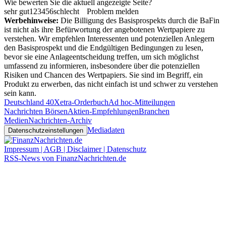
Wie bewerten Sie die aktuell angezeigte Seite?
sehr gut
1
2
3
4
5
6
schlecht
Problem melden
Werbehinweise:
Die Billigung des Basisprospekts durch die BaFin
ist nicht als ihre Befürwortung der angebotenen Wertpapiere zu
verstehen. Wir empfehlen Interessenten und potenziellen Anlegern
den Basisprospekt und die Endgültigen Bedingungen zu lesen,
bevor sie eine Anlageentscheidung treffen, um sich möglichst
umfassend zu informieren, insbesondere über die potenziellen
Risiken und Chancen des Wertpapiers. Sie sind im Begriff, ein
Produkt zu erwerben, das nicht einfach ist und schwer zu verstehen
sein kann.
Deutschland 40
Xetra-Orderbuch
Ad hoc-Mitteilungen
Nachrichten Börsen
Aktien-Empfehlungen
Branchen
Medien
Nachrichten-Archiv
Mediadaten
Datenschutzeinstellungen
Impressum | AGB | Disclaimer | Datenschutz
RSS-News von FinanzNachrichten.de