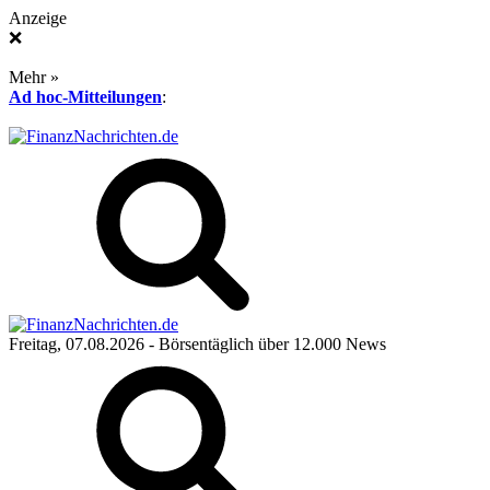
Anzeige
❌
Mehr »
Ad hoc-Mitteilungen
:
Freitag, 07.08.2026
- Börsentäglich über 12.000 News