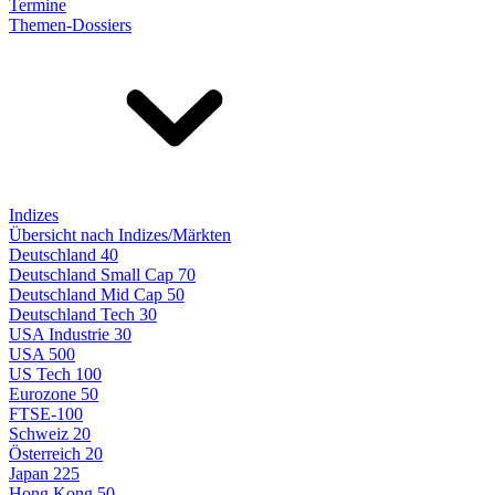
Termine
Themen-Dossiers
Indizes
Übersicht nach Indizes/Märkten
Deutschland 40
Deutschland Small Cap 70
Deutschland Mid Cap 50
Deutschland Tech 30
USA Industrie 30
USA 500
US Tech 100
Eurozone 50
FTSE-100
Schweiz 20
Österreich 20
Japan 225
Hong Kong 50