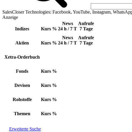
SalesCloser Technologies: Facebook, YouTube, Instagram, WhatsAp
Anzeige
News
Aufrufe
Indizes
Kurs
%
24 h / 7 T
7 Tage
News
Aufrufe
Aktien
Kurs
%
24 h / 7 T
7 Tage
Xetra-Orderbuch
Fonds
Kurs
%
Devisen
Kurs
%
Rohstoffe
Kurs
%
Themen
Kurs
%
Erweiterte Suche