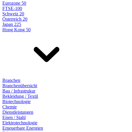
Eurozone 50
FTSE-100
Schweiz 20
Österreich 20
Japan 225
Hong Kong 50
Branchen
Branchenübersicht
Bau / Infrastrukur
Bekleidung / Textil
Biotechnologie
Chemie
Dienstleistungen
Eisen / Stahl
Elektrotechnologie
Erneuerbare Energien