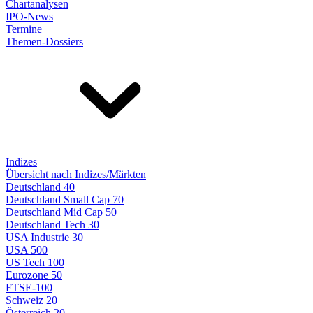
Chartanalysen
IPO-News
Termine
Themen-Dossiers
Indizes
Übersicht nach Indizes/Märkten
Deutschland 40
Deutschland Small Cap 70
Deutschland Mid Cap 50
Deutschland Tech 30
USA Industrie 30
USA 500
US Tech 100
Eurozone 50
FTSE-100
Schweiz 20
Österreich 20