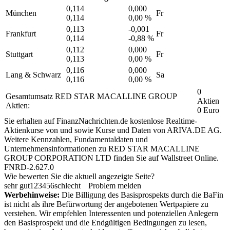
0,114
0,000
München
Fr
0,114
0,00 %
0,113
-0,001
Frankfurt
Fr
0,114
-0,88 %
0,112
0,000
Stuttgart
Fr
0,113
0,00 %
0,116
0,000
Lang & Schwarz
Sa
0,116
0,00 %
0
Gesamtumsatz RED STAR MACALLINE GROUP
Aktien
Aktien:
0 Euro
Sie erhalten auf FinanzNachrichten.de kostenlose Realtime-
Aktienkurse von
und
sowie Kurse und Daten von
ARIVA.DE AG
.
Weitere Kennzahlen, Fundamentaldaten und
Unternehmensinformationen zu RED STAR MACALLINE
GROUP CORPORATION LTD finden Sie auf
Wallstreet Online
.
FNRD-2.627.0
Wie bewerten Sie die aktuell angezeigte Seite?
sehr gut
1
2
3
4
5
6
schlecht
Problem melden
Werbehinweise:
Die Billigung des Basisprospekts durch die BaFin
ist nicht als ihre Befürwortung der angebotenen Wertpapiere zu
verstehen. Wir empfehlen Interessenten und potenziellen Anlegern
den Basisprospekt und die Endgültigen Bedingungen zu lesen,