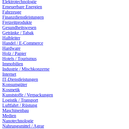
Elektrotechnologie
Erneuerbare Energien
Fahrzeuge
Finanzdienstleistungen
Freizeitprodukte
Gesundheitswesen
Getränke / Tabak
Halbleiter
Handel / E-Commerce
Hardware
Holz / Papier
Hotels / Tourismus
Immobilien
Industrie / Mischkonzerne
Internet
IT-Dienstleistungen
Konsumgüter
Kosmetik
Kunststoffe / Verpackungen
Logistik / Transport
Luftfahrt / Rüstung
Maschinenbau
Medien
Nanotechnologie
Nahrungsmittel / Agrar