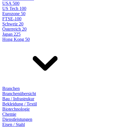
USA 500
US Tech 100
Eurozone 50
FTSE-100
Schweiz 20
Österreich 20
Japan 225
Hong Kong 50
Branchen
Branchenübersicht
Bau / Infrastrukur
Bekleidung / Textil
Biotechnologie
Chemie
Dienstleistungen
Eisen / Stahl