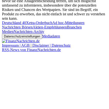
bevor sie eine Anlageentscheidung treffen, um sich möglichst
umfassend zu informieren, insbesondere über die potenziellen
Risiken und Chancen des Wertpapiers. Sie sind im Begriff, ein
Produkt zu erwerben, das nicht einfach ist und schwer zu verstehen
sein kann.
Deutschland 40
Xetra-Orderbuch
Ad hoc-Mitteilungen
Nachrichten Börsen
Aktien-Empfehlungen
Branchen
Medien
Nachrichten-Archiv
Mediadaten
Datenschutzeinstellungen
Impressum | AGB | Disclaimer | Datenschutz
RSS-News von FinanzNachrichten.de