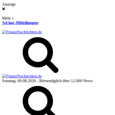
Anzeige
❌
Mehr »
Ad hoc-Mitteilungen
:
Sonntag, 09.08.2026
- Börsentäglich über 12.000 News