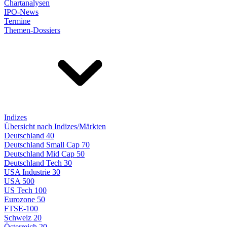
Chartanalysen
IPO-News
Termine
Themen-Dossiers
Indizes
Übersicht nach Indizes/Märkten
Deutschland 40
Deutschland Small Cap 70
Deutschland Mid Cap 50
Deutschland Tech 30
USA Industrie 30
USA 500
US Tech 100
Eurozone 50
FTSE-100
Schweiz 20
Österreich 20