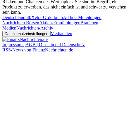
Risiken und Chancen des Wertpapiers. Sie sind im Begriff, ein
Produkt zu erwerben, das nicht einfach ist und schwer zu verstehen
sein kann.
Deutschland 40
Xetra-Orderbuch
Ad hoc-Mitteilungen
Nachrichten Börsen
Aktien-Empfehlungen
Branchen
Medien
Nachrichten-Archiv
Mediadaten
Datenschutzeinstellungen
Impressum | AGB | Disclaimer | Datenschutz
RSS-News von FinanzNachrichten.de