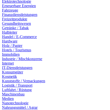
Elektrotechnologie
Erneuerbare Energien
Fahrzeuge
Finanzdienstleistungen
Freizeitprodukte
Gesundheitswesen
Getränke / Tabak
Halbleiter
Handel / E-Commerce
Hardware
Holz / Papier
Hotels / Tourismus
Immobilien
Industrie / Mischkonzerne
Internet
IT-Dienstleistungen
Konsumgüter
Kosmetik
Kunststoffe / Verpackungen
Logistik / Transport
Luftfahrt / Rüstung
Maschinenbau
Medien
Nanotechnologie
Nahrungsmittel / Agrar