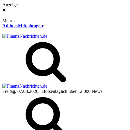
Anzeige
❌
Mehr »
Ad hoc-Mitteilungen
:
Freitag, 07.08.2026
- Börsentäglich über 12.000 News