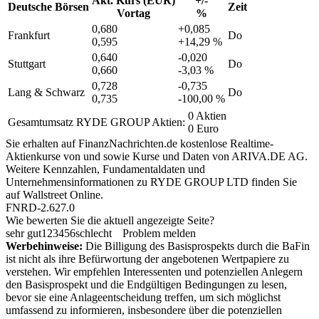
Akt. Kurs (EUR)
+/-
Deutsche Börsen
Zeit
Vortag
%
0,680
+0,085
Frankfurt
Do
0,595
+14,29 %
0,640
-0,020
Stuttgart
Do
0,660
-3,03 %
0,728
-0,735
Lang & Schwarz
Do
0,735
-100,00 %
0 Aktien
Gesamtumsatz RYDE GROUP Aktien:
0 Euro
Sie erhalten auf FinanzNachrichten.de kostenlose Realtime-
Aktienkurse von
und
sowie Kurse und Daten von
ARIVA.DE AG
.
Weitere Kennzahlen, Fundamentaldaten und
Unternehmensinformationen zu RYDE GROUP LTD finden Sie
auf
Wallstreet Online
.
FNRD-2.627.0
Wie bewerten Sie die aktuell angezeigte Seite?
sehr gut
1
2
3
4
5
6
schlecht
Problem melden
Werbehinweise:
Die Billigung des Basisprospekts durch die BaFin
ist nicht als ihre Befürwortung der angebotenen Wertpapiere zu
verstehen. Wir empfehlen Interessenten und potenziellen Anlegern
den Basisprospekt und die Endgültigen Bedingungen zu lesen,
bevor sie eine Anlageentscheidung treffen, um sich möglichst
umfassend zu informieren, insbesondere über die potenziellen