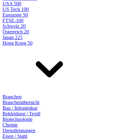
USA 500
US Tech 100
Eurozone 50
FTSE-100
Schweiz 20
Österreich 20
Japan 225
Hong Kong 50
Branchen
Branchenübersicht
Bau / Infrastrukur
Bekleidung / Textil
Biotechnologie
Chemie
Dienstleistungen
Eisen / Stahl