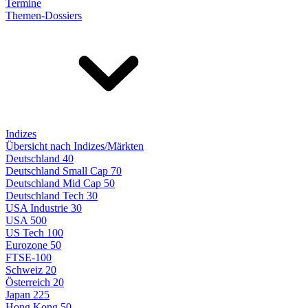
Termine
Themen-Dossiers
Indizes
Übersicht nach Indizes/Märkten
Deutschland 40
Deutschland Small Cap 70
Deutschland Mid Cap 50
Deutschland Tech 30
USA Industrie 30
USA 500
US Tech 100
Eurozone 50
FTSE-100
Schweiz 20
Österreich 20
Japan 225
Hong Kong 50