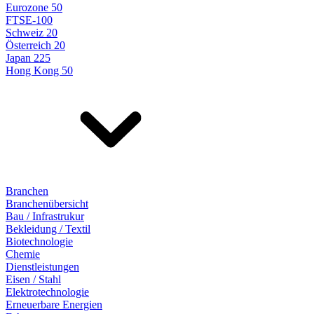
Eurozone 50
FTSE-100
Schweiz 20
Österreich 20
Japan 225
Hong Kong 50
Branchen
Branchenübersicht
Bau / Infrastrukur
Bekleidung / Textil
Biotechnologie
Chemie
Dienstleistungen
Eisen / Stahl
Elektrotechnologie
Erneuerbare Energien