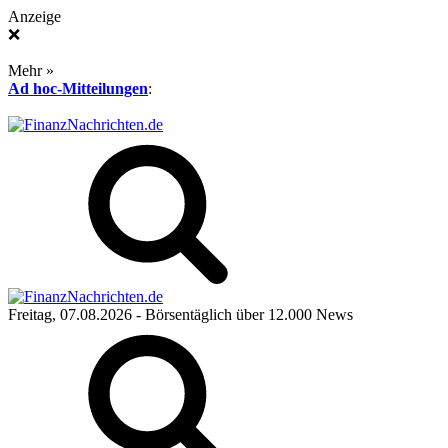
Anzeige
❌
Mehr »
Ad hoc-Mitteilungen
:
Freitag, 07.08.2026
- Börsentäglich über 12.000 News