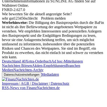
Unternehmensinformationen zu SUNLINE AG finden Sie auf
Wallstreet Online
.
FNRD-2.627.0
Wie bewerten Sie die aktuell angezeigte Seite?
sehr gut
1
2
3
4
5
6
schlecht
Problem melden
Werbehinweise:
Die Billigung des Basisprospekts durch die BaFin
ist nicht als ihre Befürwortung der angebotenen Wertpapiere zu
verstehen. Wir empfehlen Interessenten und potenziellen Anlegern
den Basisprospekt und die Endgültigen Bedingungen zu lesen,
bevor sie eine Anlageentscheidung treffen, um sich möglichst
umfassend zu informieren, insbesondere über die potenziellen
Risiken und Chancen des Wertpapiers. Sie sind im Begriff, ein
Produkt zu erwerben, das nicht einfach ist und schwer zu verstehen
sein kann.
Deutschland 40
Xetra-Orderbuch
Ad hoc-Mitteilungen
Nachrichten Börsen
Aktien-Empfehlungen
Branchen
Medien
Nachrichten-Archiv
Mediadaten
Datenschutzeinstellungen
Impressum | AGB | Disclaimer | Datenschutz
RSS-News von FinanzNachrichten.de