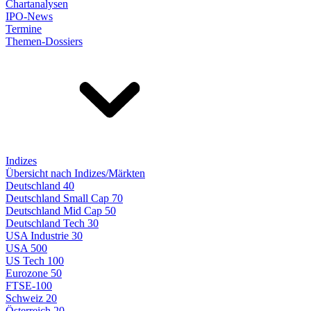
Chartanalysen
IPO-News
Termine
Themen-Dossiers
Indizes
Übersicht nach Indizes/Märkten
Deutschland 40
Deutschland Small Cap 70
Deutschland Mid Cap 50
Deutschland Tech 30
USA Industrie 30
USA 500
US Tech 100
Eurozone 50
FTSE-100
Schweiz 20
Österreich 20