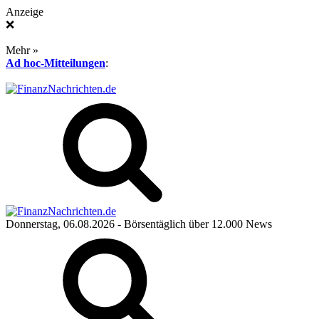
Anzeige
❌
Mehr »
Ad hoc-Mitteilungen
:
Donnerstag, 06.08.2026
- Börsentäglich über 12.000 News