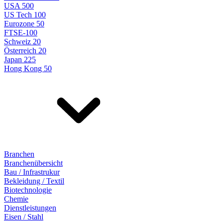
USA 500
US Tech 100
Eurozone 50
FTSE-100
Schweiz 20
Österreich 20
Japan 225
Hong Kong 50
Branchen
Branchenübersicht
Bau / Infrastrukur
Bekleidung / Textil
Biotechnologie
Chemie
Dienstleistungen
Eisen / Stahl