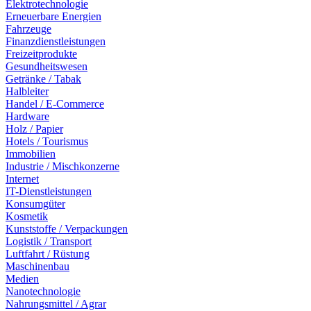
Elektrotechnologie
Erneuerbare Energien
Fahrzeuge
Finanzdienstleistungen
Freizeitprodukte
Gesundheitswesen
Getränke / Tabak
Halbleiter
Handel / E-Commerce
Hardware
Holz / Papier
Hotels / Tourismus
Immobilien
Industrie / Mischkonzerne
Internet
IT-Dienstleistungen
Konsumgüter
Kosmetik
Kunststoffe / Verpackungen
Logistik / Transport
Luftfahrt / Rüstung
Maschinenbau
Medien
Nanotechnologie
Nahrungsmittel / Agrar