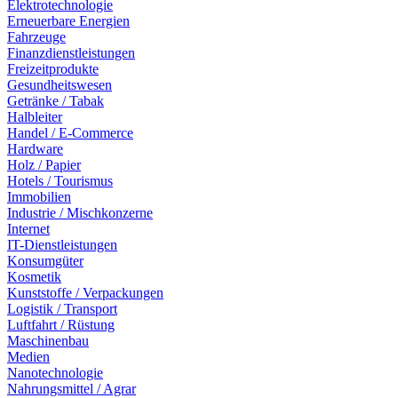
Elektrotechnologie
Erneuerbare Energien
Fahrzeuge
Finanzdienstleistungen
Freizeitprodukte
Gesundheitswesen
Getränke / Tabak
Halbleiter
Handel / E-Commerce
Hardware
Holz / Papier
Hotels / Tourismus
Immobilien
Industrie / Mischkonzerne
Internet
IT-Dienstleistungen
Konsumgüter
Kosmetik
Kunststoffe / Verpackungen
Logistik / Transport
Luftfahrt / Rüstung
Maschinenbau
Medien
Nanotechnologie
Nahrungsmittel / Agrar