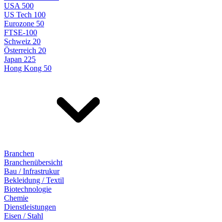
USA 500
US Tech 100
Eurozone 50
FTSE-100
Schweiz 20
Österreich 20
Japan 225
Hong Kong 50
Branchen
Branchenübersicht
Bau / Infrastrukur
Bekleidung / Textil
Biotechnologie
Chemie
Dienstleistungen
Eisen / Stahl