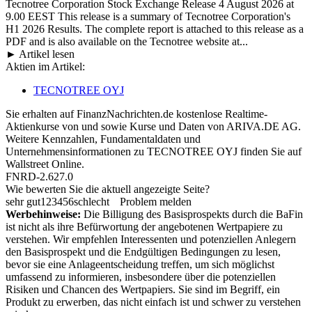
Tecnotree Corporation Stock Exchange Release 4 August 2026 at
9.00 EEST This release is a summary of Tecnotree Corporation's
H1 2026 Results. The complete report is attached to this release as a
PDF and is also available on the Tecnotree website at...
► Artikel lesen
Aktien im Artikel:
TECNOTREE OYJ
Sie erhalten auf FinanzNachrichten.de kostenlose Realtime-
Aktienkurse von
und
sowie Kurse und Daten von
ARIVA.DE AG
.
Weitere Kennzahlen, Fundamentaldaten und
Unternehmensinformationen zu TECNOTREE OYJ finden Sie auf
Wallstreet Online
.
FNRD-2.627.0
Wie bewerten Sie die aktuell angezeigte Seite?
sehr gut
1
2
3
4
5
6
schlecht
Problem melden
Werbehinweise:
Die Billigung des Basisprospekts durch die BaFin
ist nicht als ihre Befürwortung der angebotenen Wertpapiere zu
verstehen. Wir empfehlen Interessenten und potenziellen Anlegern
den Basisprospekt und die Endgültigen Bedingungen zu lesen,
bevor sie eine Anlageentscheidung treffen, um sich möglichst
umfassend zu informieren, insbesondere über die potenziellen
Risiken und Chancen des Wertpapiers. Sie sind im Begriff, ein
Produkt zu erwerben, das nicht einfach ist und schwer zu verstehen