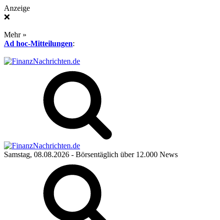
Anzeige
❌
Mehr »
Ad hoc-Mitteilungen
:
Samstag, 08.08.2026
- Börsentäglich über 12.000 News