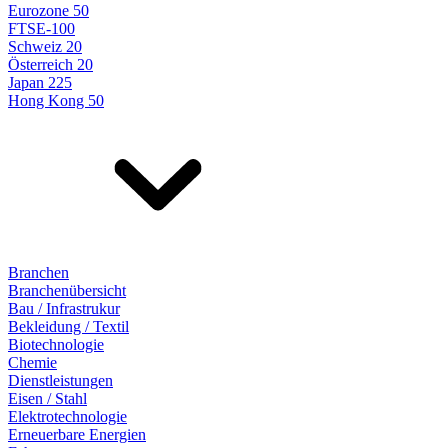
Eurozone 50
FTSE-100
Schweiz 20
Österreich 20
Japan 225
Hong Kong 50
Branchen
Branchenübersicht
Bau / Infrastrukur
Bekleidung / Textil
Biotechnologie
Chemie
Dienstleistungen
Eisen / Stahl
Elektrotechnologie
Erneuerbare Energien