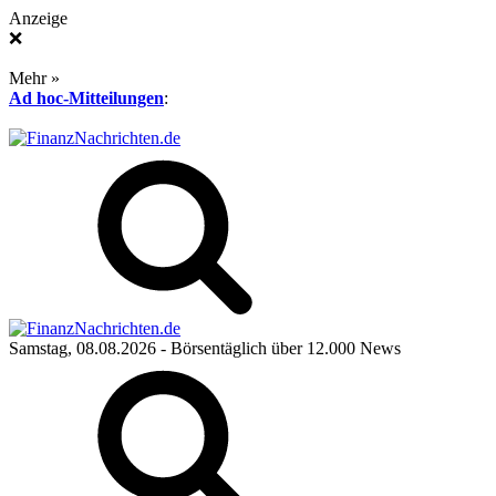
Anzeige
❌
Mehr »
Ad hoc-Mitteilungen
:
Samstag, 08.08.2026
- Börsentäglich über 12.000 News