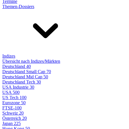
Termine
Themen-Dossiers
Indizes
Übersicht nach Indizes/Märkten
Deutschland 40
Deutschland Small Cap 70
Deutschland Mid Cap 50
Deutschland Tech 30
USA Industrie 30
USA 500
US Tech 100
Eurozone 50
FTSE-100
Schweiz 20
Österreich 20
Japan 225
Hong Kong 50