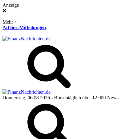
Anzeige
❌
Mehr »
Ad hoc-Mitteilungen
:
Donnerstag, 06.08.2026
- Börsentäglich über 12.000 News