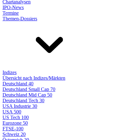
Chartanalysen
IPO-News
Termine
Themen-Dossiers
Indizes
Übersicht nach Indizes/Märkten
Deutschland 40
Deutschland Small Cap 70
Deutschland Mid Cap 50
Deutschland Tech 30
USA Industrie 30
USA 500
US Tech 100
Eurozone 50
FTSE-100
Schweiz 20
Österreich 20