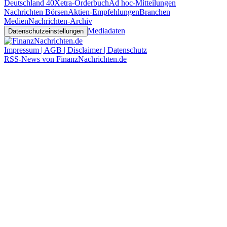
Deutschland 40
Xetra-Orderbuch
Ad hoc-Mitteilungen
Nachrichten Börsen
Aktien-Empfehlungen
Branchen
Medien
Nachrichten-Archiv
Mediadaten
Datenschutzeinstellungen
Impressum | AGB | Disclaimer | Datenschutz
RSS-News von FinanzNachrichten.de