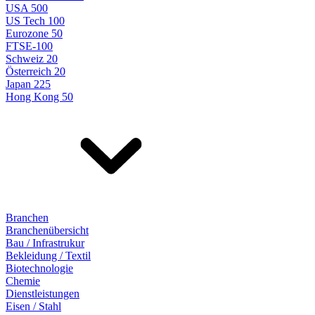
USA 500
US Tech 100
Eurozone 50
FTSE-100
Schweiz 20
Österreich 20
Japan 225
Hong Kong 50
Branchen
Branchenübersicht
Bau / Infrastrukur
Bekleidung / Textil
Biotechnologie
Chemie
Dienstleistungen
Eisen / Stahl