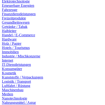
Elektrotechnologie
Erneuerbare Energien
Fahrzeuge
Finanzdienstleistungen
Freizeitprodukte
Gesundheitswesen
Getränke / Tabak
Halbleiter
Handel / E-Commerce
Hardware
Holz / Papier
Hotels / Tourismus
Immobilien
Industrie / Mischkonzerne
Internet
IT-Dienstleistungen
Konsumgüter
Kosmetik
Kunststoffe / Verpackungen
Logistik / Transport
Luftfahrt / Rüstung
Maschinenbau
Medien
Nanotechnologie
Nahrungsmittel / Agrar