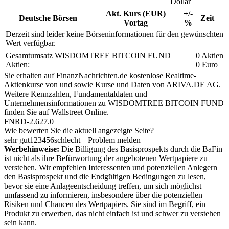
Dollar
Akt. Kurs (EUR)
+/-
Deutsche Börsen
Zeit
Vortag
%
Derzeit sind leider keine Börseninformationen für den gewünschten
Wert verfügbar.
Gesamtumsatz WISDOMTREE BITCOIN FUND
0 Aktien
Aktien:
0 Euro
Sie erhalten auf FinanzNachrichten.de kostenlose Realtime-
Aktienkurse von
und
sowie Kurse und Daten von
ARIVA.DE AG
.
Weitere Kennzahlen, Fundamentaldaten und
Unternehmensinformationen zu WISDOMTREE BITCOIN FUND
finden Sie auf
Wallstreet Online
.
FNRD-2.627.0
Wie bewerten Sie die aktuell angezeigte Seite?
sehr gut
1
2
3
4
5
6
schlecht
Problem melden
Werbehinweise:
Die Billigung des Basisprospekts durch die BaFin
ist nicht als ihre Befürwortung der angebotenen Wertpapiere zu
verstehen. Wir empfehlen Interessenten und potenziellen Anlegern
den Basisprospekt und die Endgültigen Bedingungen zu lesen,
bevor sie eine Anlageentscheidung treffen, um sich möglichst
umfassend zu informieren, insbesondere über die potenziellen
Risiken und Chancen des Wertpapiers. Sie sind im Begriff, ein
Produkt zu erwerben, das nicht einfach ist und schwer zu verstehen
sein kann.