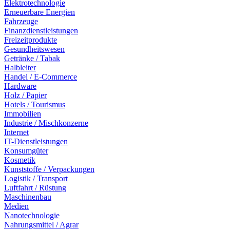
Elektrotechnologie
Erneuerbare Energien
Fahrzeuge
Finanzdienstleistungen
Freizeitprodukte
Gesundheitswesen
Getränke / Tabak
Halbleiter
Handel / E-Commerce
Hardware
Holz / Papier
Hotels / Tourismus
Immobilien
Industrie / Mischkonzerne
Internet
IT-Dienstleistungen
Konsumgüter
Kosmetik
Kunststoffe / Verpackungen
Logistik / Transport
Luftfahrt / Rüstung
Maschinenbau
Medien
Nanotechnologie
Nahrungsmittel / Agrar