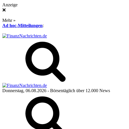
Anzeige
❌
Mehr »
Ad hoc-Mitteilungen
:
Donnerstag, 06.08.2026
- Börsentäglich über 12.000 News