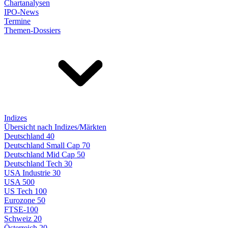
Chartanalysen
IPO-News
Termine
Themen-Dossiers
Indizes
Übersicht nach Indizes/Märkten
Deutschland 40
Deutschland Small Cap 70
Deutschland Mid Cap 50
Deutschland Tech 30
USA Industrie 30
USA 500
US Tech 100
Eurozone 50
FTSE-100
Schweiz 20
Österreich 20