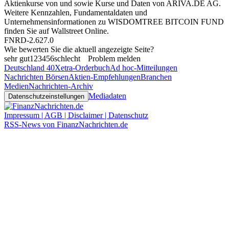
Aktienkurse von
und
sowie Kurse und Daten von
ARIVA.DE AG
.
Weitere Kennzahlen, Fundamentaldaten und
Unternehmensinformationen zu WISDOMTREE BITCOIN FUND
finden Sie auf
Wallstreet Online
.
FNRD-2.627.0
Wie bewerten Sie die aktuell angezeigte Seite?
sehr gut
1
2
3
4
5
6
schlecht
Problem melden
Deutschland 40
Xetra-Orderbuch
Ad hoc-Mitteilungen
Nachrichten Börsen
Aktien-Empfehlungen
Branchen
Medien
Nachrichten-Archiv
Mediadaten
Datenschutzeinstellungen
Impressum | AGB | Disclaimer | Datenschutz
RSS-News von FinanzNachrichten.de