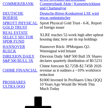
COMMERZBANK
Commerzbank Aktie | Kursentwicklung
und Chartanalyse
DEUTSCHE
Deutsche-Börse-Konkurrent LSE wird
BOERSE
etwas optimistischer
SPROTT PHYSICAL
Sprott Physical Gold Trust - 6-K, Report
GOLD TRUST
of foreign issuer
REAL ESTATE
XLRE reaches 52-week high after upbeat
SELECT SECTOR
housing data; here are its top holdings
SPDR FUND
HANNOVER
Hannover Rück: JPMorgans Q2-
RUECK
Warnsignal wird brisant
DIREXION DAILY
Direxion Daily S&P 500 Bull 3X Shares
S&P 500 BULL 3X
declares quarterly distribution of $0.5231
Chime forecasts $2.725B-$2.745B 2026
CHIME FINANCIAL
revenue as it outlines a ~10% workforce
reduction
$1000 Invested In ProShares Ultra QQQ
PROSHARES
10 Years Ago Would Be Worth This
ULTRA QQQ
Much Today