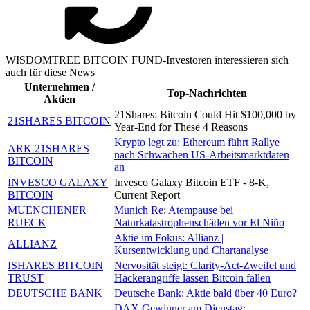
WISDOMTREE BITCOIN FUND-Investoren interessieren sich
auch für diese News
Unternehmen /
Top-Nachrichten
Aktien
21Shares: Bitcoin Could Hit $100,000 by
21SHARES BITCOIN
Year-End for These 4 Reasons
Krypto legt zu: Ethereum führt Rallye
ARK 21SHARES
nach Schwachen US-Arbeitsmarktdaten
BITCOIN
an
INVESCO GALAXY
Invesco Galaxy Bitcoin ETF - 8-K,
BITCOIN
Current Report
MUENCHENER
Munich Re: Atempause bei
RUECK
Naturkatastrophenschäden vor El Niño
Aktie im Fokus: Allianz |
ALLIANZ
Kursentwicklung und Chartanalyse
ISHARES BITCOIN
Nervosität steigt: Clarity-Act-Zweifel und
TRUST
Hackerangriffe lassen Bitcoin fallen
DEUTSCHE BANK
Deutsche Bank: Aktie bald über 40 Euro?
DAX Gewinner am Dienstag: