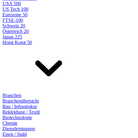
USA 500
US Tech 100
Eurozone 50
FTSE-100
Schweiz 20
Österreich 20
Japan 225
Hong Kong 50
Branchen
Branchenübersicht
Bau / Infrastrukur
Bekleidung / Textil
Biotechnologie
Chemie
Dienstleistungen
Eisen / Stahl