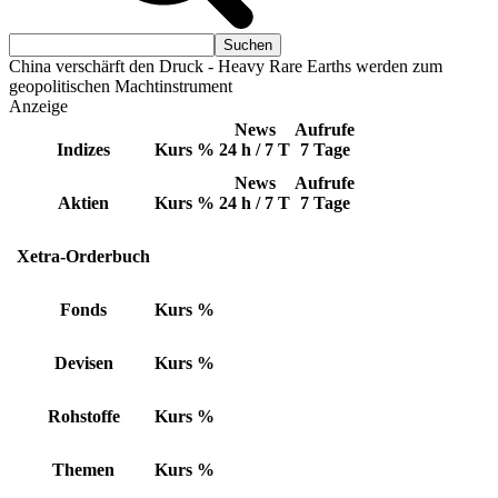
China verschärft den Druck - Heavy Rare Earths werden zum
geopolitischen Machtinstrument
Anzeige
News
Aufrufe
Indizes
Kurs
%
24 h / 7 T
7 Tage
News
Aufrufe
Aktien
Kurs
%
24 h / 7 T
7 Tage
Xetra-Orderbuch
Fonds
Kurs
%
Devisen
Kurs
%
Rohstoffe
Kurs
%
Themen
Kurs
%