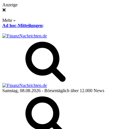
Anzeige
❌
Mehr »
Ad hoc-Mitteilungen
:
Samstag, 08.08.2026
- Börsentäglich über 12.000 News