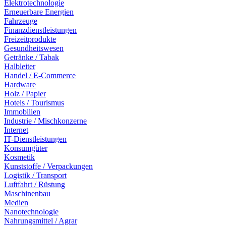
Elektrotechnologie
Erneuerbare Energien
Fahrzeuge
Finanzdienstleistungen
Freizeitprodukte
Gesundheitswesen
Getränke / Tabak
Halbleiter
Handel / E-Commerce
Hardware
Holz / Papier
Hotels / Tourismus
Immobilien
Industrie / Mischkonzerne
Internet
IT-Dienstleistungen
Konsumgüter
Kosmetik
Kunststoffe / Verpackungen
Logistik / Transport
Luftfahrt / Rüstung
Maschinenbau
Medien
Nanotechnologie
Nahrungsmittel / Agrar