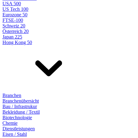
USA 500
US Tech 100
Eurozone 50
FTSE-100
Schweiz 20
Österreich 20
Japan 225
Hong Kong 50
Branchen
Branchenübersicht
Bau / Infrastrukur
Bekleidung / Textil
Biotechnologie
Chemie
Dienstleistungen
Eisen / Stahl