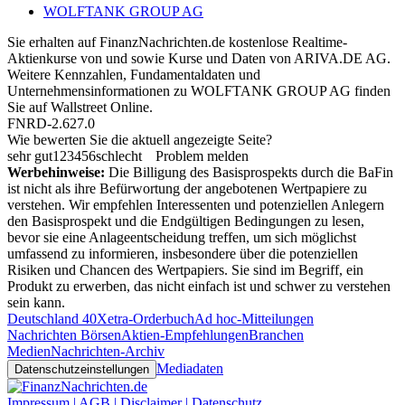
WOLFTANK GROUP AG
Sie erhalten auf FinanzNachrichten.de kostenlose Realtime-
Aktienkurse von
und
sowie Kurse und Daten von
ARIVA.DE AG
.
Weitere Kennzahlen, Fundamentaldaten und
Unternehmensinformationen zu WOLFTANK GROUP AG finden
Sie auf
Wallstreet Online
.
FNRD-2.627.0
Wie bewerten Sie die aktuell angezeigte Seite?
sehr gut
1
2
3
4
5
6
schlecht
Problem melden
Werbehinweise:
Die Billigung des Basisprospekts durch die BaFin
ist nicht als ihre Befürwortung der angebotenen Wertpapiere zu
verstehen. Wir empfehlen Interessenten und potenziellen Anlegern
den Basisprospekt und die Endgültigen Bedingungen zu lesen,
bevor sie eine Anlageentscheidung treffen, um sich möglichst
umfassend zu informieren, insbesondere über die potenziellen
Risiken und Chancen des Wertpapiers. Sie sind im Begriff, ein
Produkt zu erwerben, das nicht einfach ist und schwer zu verstehen
sein kann.
Deutschland 40
Xetra-Orderbuch
Ad hoc-Mitteilungen
Nachrichten Börsen
Aktien-Empfehlungen
Branchen
Medien
Nachrichten-Archiv
Mediadaten
Datenschutzeinstellungen
Impressum | AGB | Disclaimer | Datenschutz