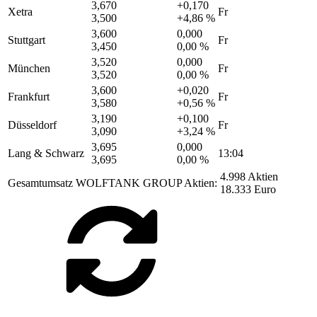
3,670
+0,170
Xetra
Fr
3,500
+4,86 %
3,600
0,000
Stuttgart
Fr
3,450
0,00 %
3,520
0,000
München
Fr
3,520
0,00 %
3,600
+0,020
Frankfurt
Fr
3,580
+0,56 %
3,190
+0,100
Düsseldorf
Fr
3,090
+3,24 %
3,695
0,000
Lang & Schwarz
13:04
3,695
0,00 %
4.998 Aktien
Gesamtumsatz WOLFTANK GROUP Aktien:
18.333 Euro