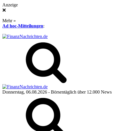
Anzeige
❌
Mehr »
Ad hoc-Mitteilungen
:
Donnerstag, 06.08.2026
- Börsentäglich über 12.000 News