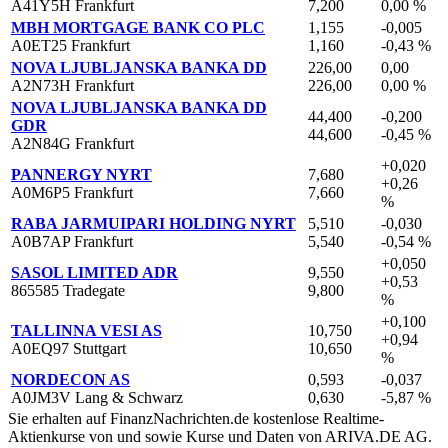
A41Y5H Frankfurt
7,200
0,00 %
MBH MORTGAGE BANK CO PLC
1,155
-0,005
A0ET25 Frankfurt
1,160
-0,43 %
NOVA LJUBLJANSKA BANKA DD
226,00
0,00
A2N73H Frankfurt
226,00
0,00 %
NOVA LJUBLJANSKA BANKA DD
44,400
-0,200
GDR
44,600
-0,45 %
A2N84G Frankfurt
+0,020
PANNERGY NYRT
7,680
+0,26
A0M6P5 Frankfurt
7,660
%
RABA JARMUIPARI HOLDING NYRT
5,510
-0,030
A0B7AP Frankfurt
5,540
-0,54 %
+0,050
SASOL LIMITED ADR
9,550
+0,53
865585 Tradegate
9,800
%
+0,100
TALLINNA VESI AS
10,750
+0,94
A0EQ97 Stuttgart
10,650
%
NORDECON AS
0,593
-0,037
A0JM3V Lang & Schwarz
0,630
-5,87 %
Sie erhalten auf FinanzNachrichten.de kostenlose Realtime-
Aktienkurse von
und
sowie Kurse und Daten von
ARIVA.DE AG
.