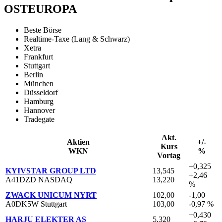
OSTEUROPA
Beste Börse
Realtime-Taxe (Lang & Schwarz)
Xetra
Frankfurt
Stuttgart
Berlin
München
Düsseldorf
Hamburg
Hannover
Tradegate
Akt.
Aktien
+/-
Kurs
WKN
%
Vortag
+0,325
KYIVSTAR GROUP LTD
13,545
+2,46
A41DZD NASDAQ
13,220
%
ZWACK UNICUM NYRT
102,00
-1,00
A0DK5W Stuttgart
103,00
-0,97 %
+0,430
HARJU ELEKTER AS
5,320