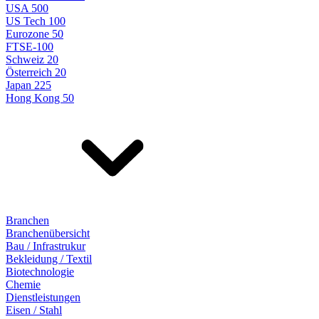
USA 500
US Tech 100
Eurozone 50
FTSE-100
Schweiz 20
Österreich 20
Japan 225
Hong Kong 50
Branchen
Branchenübersicht
Bau / Infrastrukur
Bekleidung / Textil
Biotechnologie
Chemie
Dienstleistungen
Eisen / Stahl