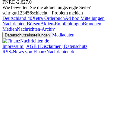
FNRD-2.627.0
Wie bewerten Sie die aktuell angezeigte Seite?
sehr gut
1
2
3
4
5
6
schlecht
Problem melden
Deutschland 40
Xetra-Orderbuch
Ad hoc-Mitteilungen
Nachrichten Börsen
Aktien-Empfehlungen
Branchen
Medien
Nachrichten-Archiv
Mediadaten
Datenschutzeinstellungen
Impressum | AGB | Disclaimer | Datenschutz
RSS-News von FinanzNachrichten.de