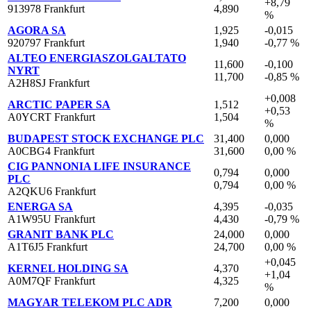
+8,79
913978 Frankfurt
4,890
%
AGORA SA
1,925
-0,015
920797 Frankfurt
1,940
-0,77 %
ALTEO ENERGIASZOLGALTATO
11,600
-0,100
NYRT
11,700
-0,85 %
A2H8SJ Frankfurt
+0,008
ARCTIC PAPER SA
1,512
+0,53
A0YCRT Frankfurt
1,504
%
BUDAPEST STOCK EXCHANGE PLC
31,400
0,000
A0CBG4 Frankfurt
31,600
0,00 %
CIG PANNONIA LIFE INSURANCE
0,794
0,000
PLC
0,794
0,00 %
A2QKU6 Frankfurt
ENERGA SA
4,395
-0,035
A1W95U Frankfurt
4,430
-0,79 %
GRANIT BANK PLC
24,000
0,000
A1T6J5 Frankfurt
24,700
0,00 %
+0,045
KERNEL HOLDING SA
4,370
+1,04
A0M7QF Frankfurt
4,325
%
MAGYAR TELEKOM PLC ADR
7,200
0,000