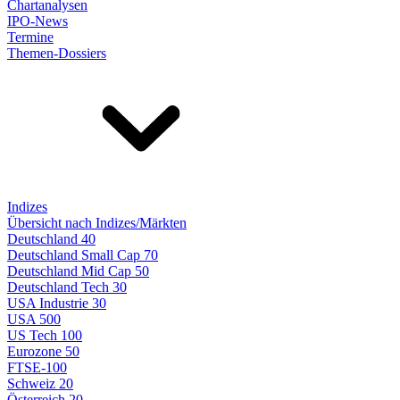
Chartanalysen
IPO-News
Termine
Themen-Dossiers
Indizes
Übersicht nach Indizes/Märkten
Deutschland 40
Deutschland Small Cap 70
Deutschland Mid Cap 50
Deutschland Tech 30
USA Industrie 30
USA 500
US Tech 100
Eurozone 50
FTSE-100
Schweiz 20
Österreich 20