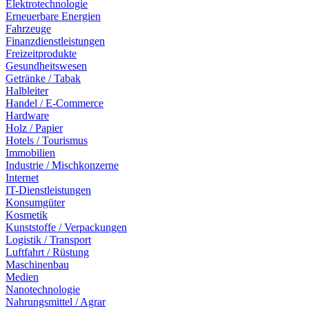
Elektrotechnologie
Erneuerbare Energien
Fahrzeuge
Finanzdienstleistungen
Freizeitprodukte
Gesundheitswesen
Getränke / Tabak
Halbleiter
Handel / E-Commerce
Hardware
Holz / Papier
Hotels / Tourismus
Immobilien
Industrie / Mischkonzerne
Internet
IT-Dienstleistungen
Konsumgüter
Kosmetik
Kunststoffe / Verpackungen
Logistik / Transport
Luftfahrt / Rüstung
Maschinenbau
Medien
Nanotechnologie
Nahrungsmittel / Agrar