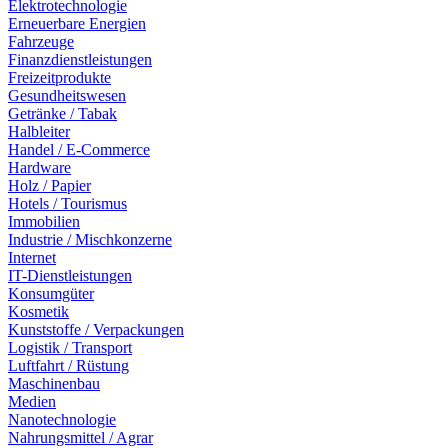
Elektrotechnologie
Erneuerbare Energien
Fahrzeuge
Finanzdienstleistungen
Freizeitprodukte
Gesundheitswesen
Getränke / Tabak
Halbleiter
Handel / E-Commerce
Hardware
Holz / Papier
Hotels / Tourismus
Immobilien
Industrie / Mischkonzerne
Internet
IT-Dienstleistungen
Konsumgüter
Kosmetik
Kunststoffe / Verpackungen
Logistik / Transport
Luftfahrt / Rüstung
Maschinenbau
Medien
Nanotechnologie
Nahrungsmittel / Agrar