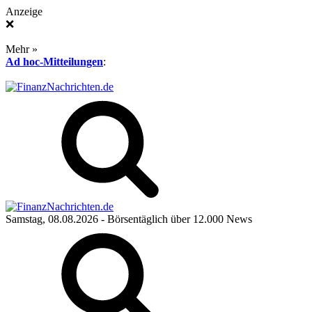
Anzeige
❌
Mehr »
Ad hoc-Mitteilungen
:
Samstag, 08.08.2026
- Börsentäglich über 12.000 News