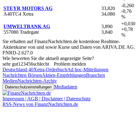
-0,260
STEYR MOTORS AG
33,820
-0,76
A40TC4 Xetra
34,080
%
+0,030
UMWELTBANK AG
3,890
+0,78
557080 Tradegate
3,840
%
Sie erhalten auf FinanzNachrichten.de kostenlose Realtime-
Aktienkurse von
und
sowie Kurse und Daten von
ARIVA.DE AG
.
FNRD-2.627.0
Wie bewerten Sie die aktuell angezeigte Seite?
sehr gut
1
2
3
4
5
6
schlecht
Problem melden
Deutschland 40
Xetra-Orderbuch
Ad hoc-Mitteilungen
Nachrichten Börsen
Aktien-Empfehlungen
Branchen
Medien
Nachrichten-Archiv
Mediadaten
Datenschutzeinstellungen
Impressum | AGB | Disclaimer | Datenschutz
RSS-News von FinanzNachrichten.de