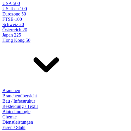
USA 500
US Tech 100
Eurozone 50
FTSE-100
Schweiz 20
Österreich 20
Japan 225
Hong Kong 50
Branchen
Branchenübersicht
Bau / Infrastrukur
Bekleidung / Textil
Biotechnologie
Chemie
Dienstleistungen
Eisen / Stahl