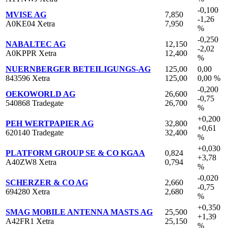
-0,100
MVISE AG
7,850
-1,26
A0KE04 Xetra
7,950
%
-0,250
NABALTEC AG
12,150
-2,02
A0KPPR Xetra
12,400
%
NUERNBERGER BETEILIGUNGS-AG
125,00
0,00
843596 Xetra
125,00
0,00 %
-0,200
OEKOWORLD AG
26,600
-0,75
540868 Tradegate
26,700
%
+0,200
PEH WERTPAPIER AG
32,800
+0,61
620140 Tradegate
32,400
%
+0,030
PLATFORM GROUP SE & CO KGAA
0,824
+3,78
A40ZW8 Xetra
0,794
%
-0,020
SCHERZER & CO AG
2,660
-0,75
694280 Xetra
2,680
%
+0,350
SMAG MOBILE ANTENNA MASTS AG
25,500
+1,39
A42FR1 Xetra
25,150
%