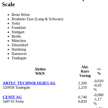
Scale
Beste Börse
Realtime-Taxe (Lang & Schwarz)
Xetra
Frankfurt
Stuttgart
Berlin
München
Düsseldorf
Hamburg
Hannover
Tradegate
Akt.
Aktien
+/-
Kurs
WKN
%
Vortag
-0,010
ARTEC TECHNOLOGIES AG
2,200
-0,45
520958 Tradegate
2,210
%
-0,080
CENIT AG
6,740
-1,17
540710 Xetra
6,820
%