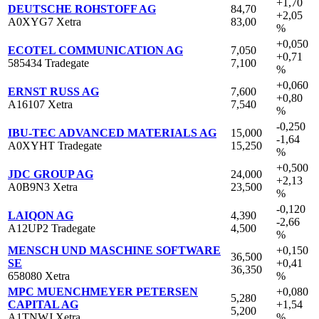
+1,70
DEUTSCHE ROHSTOFF AG
84,70
+2,05
A0XYG7 Xetra
83,00
%
+0,050
ECOTEL COMMUNICATION AG
7,050
+0,71
585434 Tradegate
7,100
%
+0,060
ERNST RUSS AG
7,600
+0,80
A16107 Xetra
7,540
%
-0,250
IBU-TEC ADVANCED MATERIALS AG
15,000
-1,64
A0XYHT Tradegate
15,250
%
+0,500
JDC GROUP AG
24,000
+2,13
A0B9N3 Xetra
23,500
%
-0,120
LAIQON AG
4,390
-2,66
A12UP2 Tradegate
4,500
%
MENSCH UND MASCHINE SOFTWARE
+0,150
36,500
SE
+0,41
36,350
658080 Xetra
%
MPC MUENCHMEYER PETERSEN
+0,080
5,280
CAPITAL AG
+1,54
5,200
A1TNWJ Xetra
%