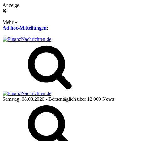
Anzeige
❌
Mehr »
Ad hoc-Mitteilungen
:
Samstag, 08.08.2026
- Börsentäglich über 12.000 News