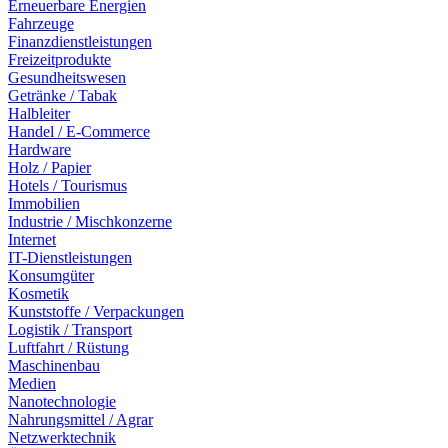
Erneuerbare Energien
Fahrzeuge
Finanzdienstleistungen
Freizeitprodukte
Gesundheitswesen
Getränke / Tabak
Halbleiter
Handel / E-Commerce
Hardware
Holz / Papier
Hotels / Tourismus
Immobilien
Industrie / Mischkonzerne
Internet
IT-Dienstleistungen
Konsumgüter
Kosmetik
Kunststoffe / Verpackungen
Logistik / Transport
Luftfahrt / Rüstung
Maschinenbau
Medien
Nanotechnologie
Nahrungsmittel / Agrar
Netzwerktechnik