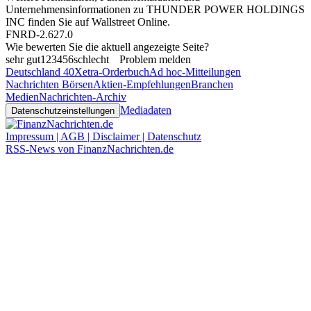
Unternehmensinformationen zu THUNDER POWER HOLDINGS
INC finden Sie auf
Wallstreet Online
.
FNRD-2.627.0
Wie bewerten Sie die aktuell angezeigte Seite?
sehr gut
1
2
3
4
5
6
schlecht
Problem melden
Deutschland 40
Xetra-Orderbuch
Ad hoc-Mitteilungen
Nachrichten Börsen
Aktien-Empfehlungen
Branchen
Medien
Nachrichten-Archiv
Mediadaten
Datenschutzeinstellungen
Impressum | AGB | Disclaimer | Datenschutz
RSS-News von FinanzNachrichten.de