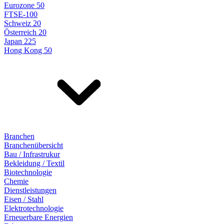
Eurozone 50
FTSE-100
Schweiz 20
Österreich 20
Japan 225
Hong Kong 50
Branchen
Branchenübersicht
Bau / Infrastrukur
Bekleidung / Textil
Biotechnologie
Chemie
Dienstleistungen
Eisen / Stahl
Elektrotechnologie
Erneuerbare Energien