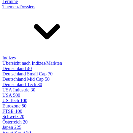
Termine
Themen-Dossiers
Indizes
Übersicht nach Indizes/Märkten
Deutschland 40
Deutschland Small Cap 70
Deutschland Mid Cap 50
Deutschland Tech 30
USA Industrie 30
USA 500
US Tech 100
Eurozone 50
FTSE-100
Schweiz 20
Österreich 20
Japan 225
Hong Kong 50