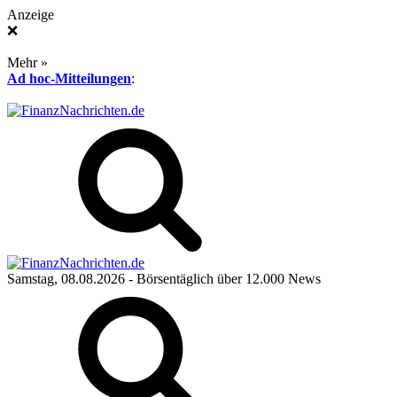
Anzeige
❌
Mehr »
Ad hoc-Mitteilungen
:
Samstag, 08.08.2026
- Börsentäglich über 12.000 News