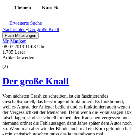
Themen
Kurs
%
Erweiterte Suche
Nachrichten
»
Der große Knall
Push Mitteilungen
Mr-Market
08.07.2019 11:08 Uhr
1.785 Leser
Artikel bewerten:
(
2
)
Der große Knall
Vom nächsten Crash zu schreiben, ist ein faszinierendes
Geschäftsmodell, das hervorragend funktioniert. Es funktioniert,
weil es Ängste der Anleger bedient und es funktioniert auch wegen
der Vergesslichkeit der Menschen. Denn wenn die Voraussagen 10x
falsch lagen, sind sie schnell im medialen Rauschen vergessen und
niemand ordnet die Fehlaussagen dann Jahre später dem Autor noch
zu. Wenn man aber wie der Blinde auch mal ein Korn gefunden hat
- rein statistisch gesehen muss das ja irgendwann mal ...