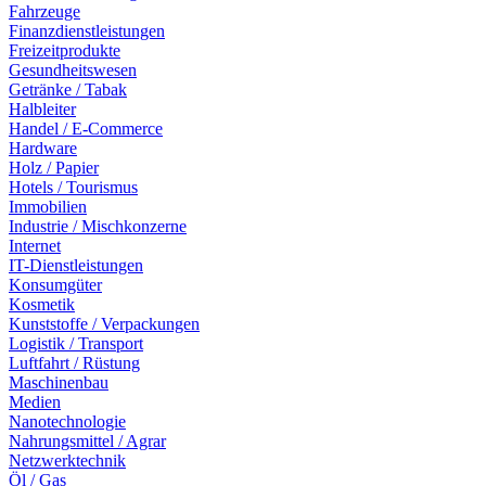
Fahrzeuge
Finanzdienstleistungen
Freizeitprodukte
Gesundheitswesen
Getränke / Tabak
Halbleiter
Handel / E-Commerce
Hardware
Holz / Papier
Hotels / Tourismus
Immobilien
Industrie / Mischkonzerne
Internet
IT-Dienstleistungen
Konsumgüter
Kosmetik
Kunststoffe / Verpackungen
Logistik / Transport
Luftfahrt / Rüstung
Maschinenbau
Medien
Nanotechnologie
Nahrungsmittel / Agrar
Netzwerktechnik
Öl / Gas