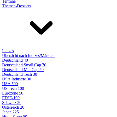
Termine
Themen-Dossiers
Indizes
Übersicht nach Indizes/Märkten
Deutschland 40
Deutschland Small Cap 70
Deutschland Mid Cap 50
Deutschland Tech 30
USA Industrie 30
USA 500
US Tech 100
Eurozone 50
FTSE-100
Schweiz 20
Österreich 20
Japan 225
Hong Kong 50