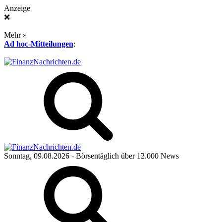
Anzeige
❌
Mehr »
Ad hoc-Mitteilungen
:
Sonntag, 09.08.2026
- Börsentäglich über 12.000 News