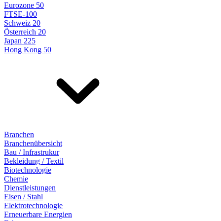
Eurozone 50
FTSE-100
Schweiz 20
Österreich 20
Japan 225
Hong Kong 50
Branchen
Branchenübersicht
Bau / Infrastrukur
Bekleidung / Textil
Biotechnologie
Chemie
Dienstleistungen
Eisen / Stahl
Elektrotechnologie
Erneuerbare Energien