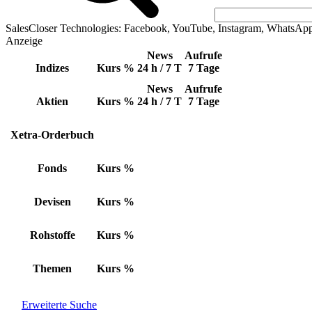
SalesCloser Technologies: Facebook, YouTube, Instagram, WhatsAp
Anzeige
News
Aufrufe
Indizes
Kurs
%
24 h / 7 T
7 Tage
News
Aufrufe
Aktien
Kurs
%
24 h / 7 T
7 Tage
Xetra-Orderbuch
Fonds
Kurs
%
Devisen
Kurs
%
Rohstoffe
Kurs
%
Themen
Kurs
%
Erweiterte Suche