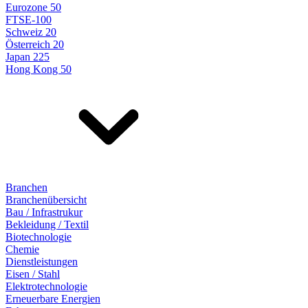
Eurozone 50
FTSE-100
Schweiz 20
Österreich 20
Japan 225
Hong Kong 50
Branchen
Branchenübersicht
Bau / Infrastrukur
Bekleidung / Textil
Biotechnologie
Chemie
Dienstleistungen
Eisen / Stahl
Elektrotechnologie
Erneuerbare Energien