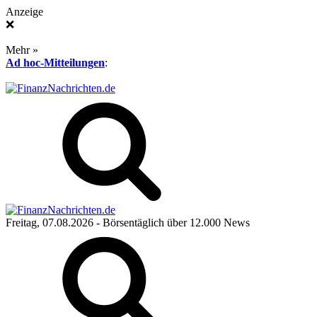
Anzeige
❌
Mehr »
Ad hoc-Mitteilungen
:
Freitag, 07.08.2026
- Börsentäglich über 12.000 News