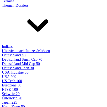
Termine
Themen-Dossiers
Indizes
Übersicht nach Indizes/Märkten
Deutschland 40
Deutschland Small Cap 70
Deutschland Mid Cap 50
Deutschland Tech 30
USA Industrie 30
USA 500
US Tech 100
Eurozone 50
FTSE-100
Schweiz 20
Österreich 20
Japan 225
Hong Kong 50