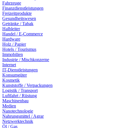
Fahrzeuge
Finanzdienstleistungen
Freizeitprodukte
Gesundheitswesen
Getränke / Tabak
Halbleiter
Handel / E-Commerce
Hardware
Holz / Papier
Hotels / Tourismus
Immobilien
Industrie / Mischkonzerne
Internet
IT-Dienstleistungen
Konsumgüter
Kosmetik
Kunststoffe / Verpackungen
Logistik / Transport
Luftfahrt / Rüstung
Maschinenbau
Medien
Nanotechnologie
Nahrungsmittel / Agrar
Netzwerktechnik
Öl / Gas