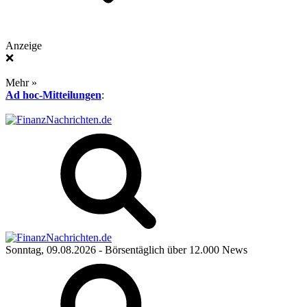
Anzeige
❌
Mehr »
Ad hoc-Mitteilungen
:
Sonntag, 09.08.2026
- Börsentäglich über 12.000 News