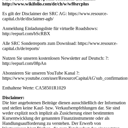
http://www.wikifolio.com/de/ch/w/wf0srcplus
Es gilt der Disclaimer der SRC AG:
https://www.resource-
capital.ch/de/disclaimer-agb/
Anmeldung Einladungsliste für virtuelle Roadshows:
http://eepurl.com/bScRBX
Alle SRC Sonderreports zum Download:
https://www.resource-
capital.ch/de/reports/
Nutzen Sie unseren kostenlosen Newsletter auf Deutsch: ?:
http://eepurl.com/08pAn
Abonnieren Sie unseren YouTube Kanal ?:
https://www.youtube.com/user/ResourceCapitalAG'sub_confirmatio
Enthaltene Werte: CA58501R1029
Disclaimer:
Die hier angebotenen Beiträge dienen ausschließlich der Information
und stellen keine Kauf- bzw. Verkaufsempfehlungen dar. Sie sind
weder explizit noch implizit als Zusicherung einer bestimmten
Kursentwicklung der genannten Finanzinstrumente oder als
Handlungsaufforderung zu verstehen. Der Erwerb von