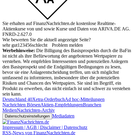
Sie erhalten auf FinanzNachrichten.de kostenlose Realtime-
Aktienkurse von
und
sowie Kurse und Daten von
ARIVA.DE AG
.
FNRD-2.627.0
Wie bewerten Sie die aktuell angezeigte Seite?
sehr gut
1
2
3
4
5
6
schlecht
Problem melden
Werbehinweise:
Die Billigung des Basisprospekts durch die BaFin
ist nicht als ihre Befürwortung der angebotenen Wertpapiere zu
verstehen. Wir empfehlen Interessenten und potenziellen Anlegern
den Basisprospekt und die Endgültigen Bedingungen zu lesen,
bevor sie eine Anlageentscheidung treffen, um sich möglichst
umfassend zu informieren, insbesondere über die potenziellen
Risiken und Chancen des Wertpapiers. Sie sind im Begriff, ein
Produkt zu erwerben, das nicht einfach ist und schwer zu verstehen
sein kann.
Deutschland 40
Xetra-Orderbuch
Ad hoc-Mitteilungen
Nachrichten Börsen
Aktien-Empfehlungen
Branchen
Medien
Nachrichten-Archiv
Mediadaten
Datenschutzeinstellungen
Impressum | AGB | Disclaimer | Datenschutz
RSS-News von FinanzNachrichten.de