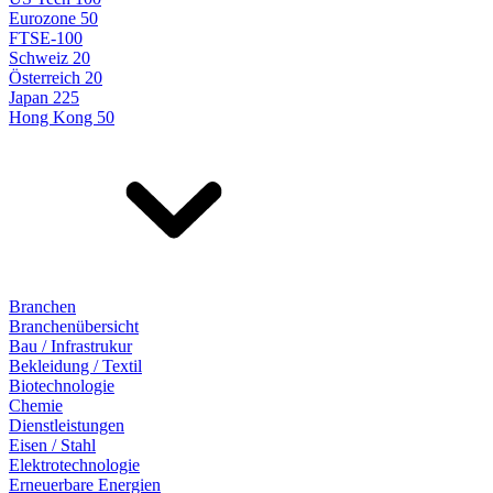
Eurozone 50
FTSE-100
Schweiz 20
Österreich 20
Japan 225
Hong Kong 50
Branchen
Branchenübersicht
Bau / Infrastrukur
Bekleidung / Textil
Biotechnologie
Chemie
Dienstleistungen
Eisen / Stahl
Elektrotechnologie
Erneuerbare Energien