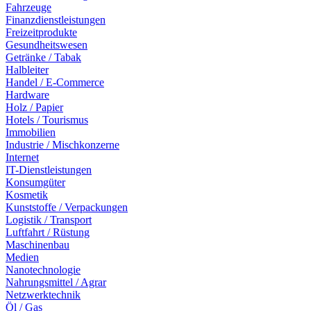
Fahrzeuge
Finanzdienstleistungen
Freizeitprodukte
Gesundheitswesen
Getränke / Tabak
Halbleiter
Handel / E-Commerce
Hardware
Holz / Papier
Hotels / Tourismus
Immobilien
Industrie / Mischkonzerne
Internet
IT-Dienstleistungen
Konsumgüter
Kosmetik
Kunststoffe / Verpackungen
Logistik / Transport
Luftfahrt / Rüstung
Maschinenbau
Medien
Nanotechnologie
Nahrungsmittel / Agrar
Netzwerktechnik
Öl / Gas