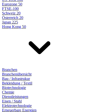
Eurozone 50
FTSE-100
Schweiz 20
Österreich 20
Japan 225
Hong Kong 50
Branchen
Branchenübersicht
Bau / Infrastrukur
Bekleidung / Textil
Biotechnologie
Chemie
Dienstleistungen
Eisen / Stahl
Elektrotechnologie
Erneuerbare Energien