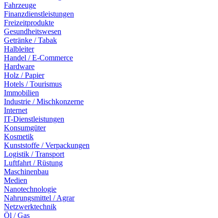
Fahrzeuge
Finanzdienstleistungen
Freizeitprodukte
Gesundheitswesen
Getränke / Tabak
Halbleiter
Handel / E-Commerce
Hardware
Holz / Papier
Hotels / Tourismus
Immobilien
Industrie / Mischkonzerne
Internet
IT-Dienstleistungen
Konsumgüter
Kosmetik
Kunststoffe / Verpackungen
Logistik / Transport
Luftfahrt / Rüstung
Maschinenbau
Medien
Nanotechnologie
Nahrungsmittel / Agrar
Netzwerktechnik
Öl / Gas