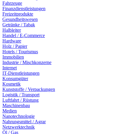
Fahrzeuge
Finanzdienstleistungen
Freizeitprodukte
Gesundheitswesen
Getränke / Tabak
Halbleiter
Handel / E-Commerce
Hardware
Holz / Papier
Hotels / Tourismus
Immobilien
Industrie / Mischkonzerne
Internet
IT-Dienstleistungen
Konsumgüter
Kosmetik
Kunststoffe / Verpackungen
Logistik / Transport
Luftfahrt / Rüstung
Maschinenbau
Medien
Nanotechnologie
Nahrungsmittel / Agrar
Netzwerktechnik
Öl / Gas