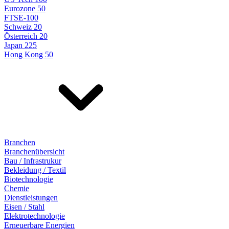
Eurozone 50
FTSE-100
Schweiz 20
Österreich 20
Japan 225
Hong Kong 50
Branchen
Branchenübersicht
Bau / Infrastrukur
Bekleidung / Textil
Biotechnologie
Chemie
Dienstleistungen
Eisen / Stahl
Elektrotechnologie
Erneuerbare Energien