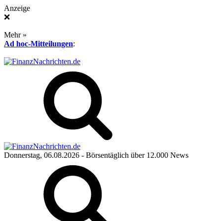
Anzeige
❌
Mehr »
Ad hoc-Mitteilungen
:
Donnerstag, 06.08.2026
- Börsentäglich über 12.000 News