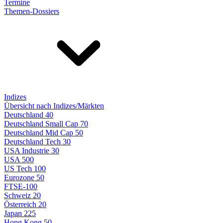
Termine
Themen-Dossiers
Indizes
Übersicht nach Indizes/Märkten
Deutschland 40
Deutschland Small Cap 70
Deutschland Mid Cap 50
Deutschland Tech 30
USA Industrie 30
USA 500
US Tech 100
Eurozone 50
FTSE-100
Schweiz 20
Österreich 20
Japan 225
Hong Kong 50