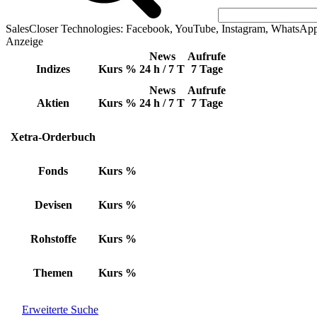
SalesCloser Technologies: Facebook, YouTube, Instagram, WhatsAp
Anzeige
News
Aufrufe
Indizes
Kurs
%
24 h / 7 T
7 Tage
News
Aufrufe
Aktien
Kurs
%
24 h / 7 T
7 Tage
Xetra-Orderbuch
Fonds
Kurs
%
Devisen
Kurs
%
Rohstoffe
Kurs
%
Themen
Kurs
%
Erweiterte Suche