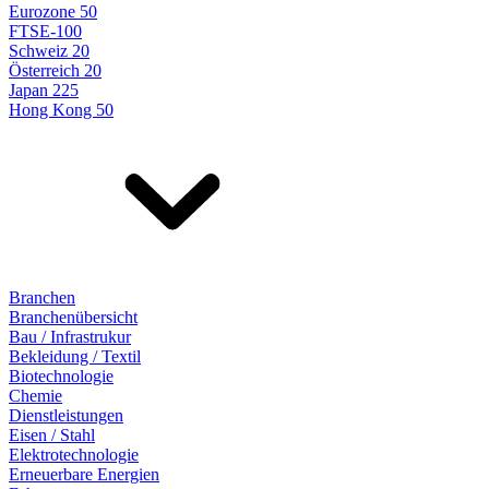
Eurozone 50
FTSE-100
Schweiz 20
Österreich 20
Japan 225
Hong Kong 50
Branchen
Branchenübersicht
Bau / Infrastrukur
Bekleidung / Textil
Biotechnologie
Chemie
Dienstleistungen
Eisen / Stahl
Elektrotechnologie
Erneuerbare Energien