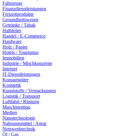
Fahrzeuge
Finanzdienstleistungen
Freizeitprodukte
Gesundheitswesen
Getränke / Tabak
Halbleiter
Handel / E-Commerce
Hardware
Holz / Papier
Hotels / Tourismus
Immobilien
Industrie / Mischkonzerne
Internet
IT-Dienstleistungen
Konsumgüter
Kosmetik
Kunststoffe / Verpackungen
Logistik / Transport
Luftfahrt / Rüstung
Maschinenbau
Medien
Nanotechnologie
Nahrungsmittel / Agrar
Netzwerktechnik
Öl / Gas