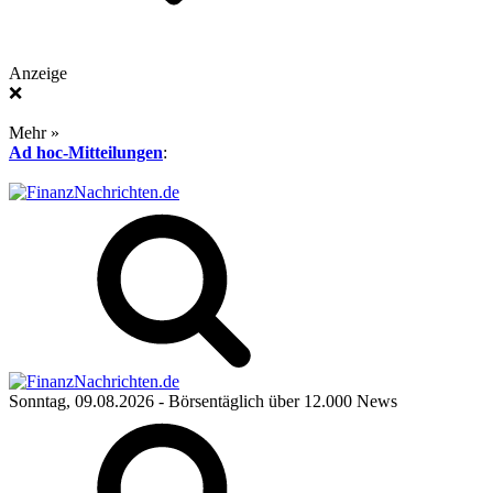
Anzeige
❌
Mehr »
Ad hoc-Mitteilungen
:
Sonntag, 09.08.2026
- Börsentäglich über 12.000 News