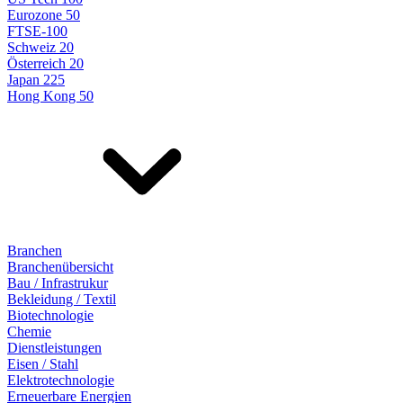
Eurozone 50
FTSE-100
Schweiz 20
Österreich 20
Japan 225
Hong Kong 50
Branchen
Branchenübersicht
Bau / Infrastrukur
Bekleidung / Textil
Biotechnologie
Chemie
Dienstleistungen
Eisen / Stahl
Elektrotechnologie
Erneuerbare Energien