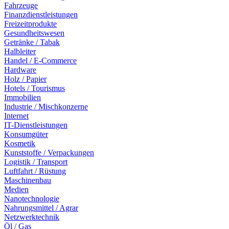
Fahrzeuge
Finanzdienstleistungen
Freizeitprodukte
Gesundheitswesen
Getränke / Tabak
Halbleiter
Handel / E-Commerce
Hardware
Holz / Papier
Hotels / Tourismus
Immobilien
Industrie / Mischkonzerne
Internet
IT-Dienstleistungen
Konsumgüter
Kosmetik
Kunststoffe / Verpackungen
Logistik / Transport
Luftfahrt / Rüstung
Maschinenbau
Medien
Nanotechnologie
Nahrungsmittel / Agrar
Netzwerktechnik
Öl / Gas