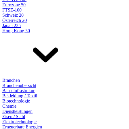
Eurozone 50
FTSE-100
Schweiz 20
Österreich 20
Japan 225
Hong Kong 50
Branchen
Branchenübersicht
Bau / Infrastrukur
Bekleidung / Textil
Biotechnologie
Chemie
Dienstleistungen
Eisen / Stahl
Elektrotechnologie
Erneuerbare Energien