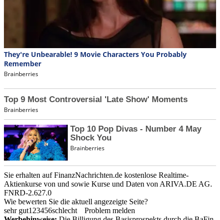
Sie erhalten auf FinanzNachrichten.de kostenlose Realtime-
Aktienkurse von
und
sowie Kurse und Daten von
ARIVA.DE AG
.
FNRD-2.627.0
Wie bewerten Sie die aktuell angezeigte Seite?
sehr gut
1
2
3
4
5
6
schlecht
Problem melden
Werbehinweise:
Die Billigung des Basisprospekts durch die BaFin