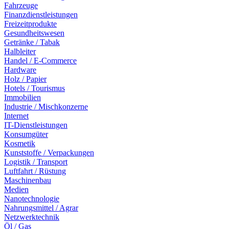
Fahrzeuge
Finanzdienstleistungen
Freizeitprodukte
Gesundheitswesen
Getränke / Tabak
Halbleiter
Handel / E-Commerce
Hardware
Holz / Papier
Hotels / Tourismus
Immobilien
Industrie / Mischkonzerne
Internet
IT-Dienstleistungen
Konsumgüter
Kosmetik
Kunststoffe / Verpackungen
Logistik / Transport
Luftfahrt / Rüstung
Maschinenbau
Medien
Nanotechnologie
Nahrungsmittel / Agrar
Netzwerktechnik
Öl / Gas