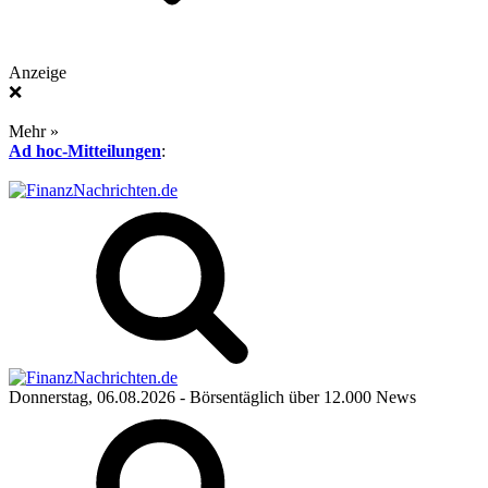
Anzeige
❌
Mehr »
Ad hoc-Mitteilungen
:
Donnerstag, 06.08.2026
- Börsentäglich über 12.000 News