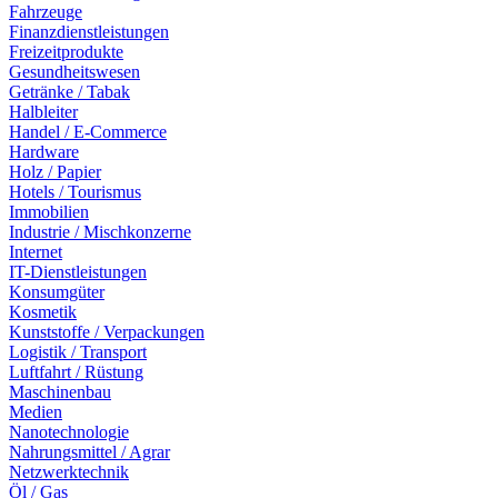
Fahrzeuge
Finanzdienstleistungen
Freizeitprodukte
Gesundheitswesen
Getränke / Tabak
Halbleiter
Handel / E-Commerce
Hardware
Holz / Papier
Hotels / Tourismus
Immobilien
Industrie / Mischkonzerne
Internet
IT-Dienstleistungen
Konsumgüter
Kosmetik
Kunststoffe / Verpackungen
Logistik / Transport
Luftfahrt / Rüstung
Maschinenbau
Medien
Nanotechnologie
Nahrungsmittel / Agrar
Netzwerktechnik
Öl / Gas