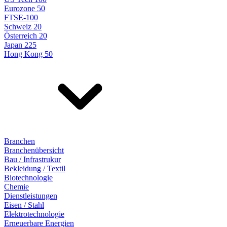
Eurozone 50
FTSE-100
Schweiz 20
Österreich 20
Japan 225
Hong Kong 50
Branchen
Branchenübersicht
Bau / Infrastrukur
Bekleidung / Textil
Biotechnologie
Chemie
Dienstleistungen
Eisen / Stahl
Elektrotechnologie
Erneuerbare Energien