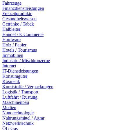
Fahrzeuge
Finanzdienstleistungen
Freizeitprodukte
Gesundheitswesen
Getränke / Tabak
Halbleiter
Handel / E-Commerce
Hardware
Holz / Papier
Hotels / Tourismus
Immobilien
Industrie / Mischkonzerne
Internet
IT-Dienstleistungen
Konsumgüter
Kosmetik
Kunststoffe / Verpackungen
Logistik / Transport
Luftfahrt / Rüstung
Maschinenbau
Medien
Nanotechnologie
Nahrungsmittel / Agrar
Netzwerktechnik
Öl / Gas