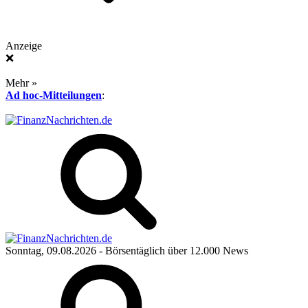
Anzeige
❌
Mehr »
Ad hoc-Mitteilungen
:
Sonntag, 09.08.2026
- Börsentäglich über 12.000 News