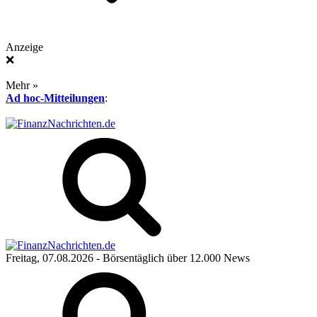
Anzeige
❌
Mehr »
Ad hoc-Mitteilungen
:
Freitag, 07.08.2026
- Börsentäglich über 12.000 News