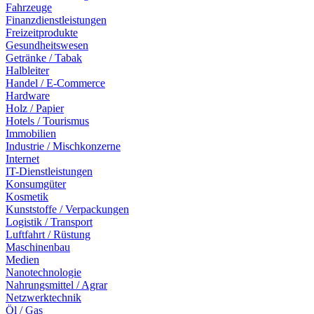
Fahrzeuge
Finanzdienstleistungen
Freizeitprodukte
Gesundheitswesen
Getränke / Tabak
Halbleiter
Handel / E-Commerce
Hardware
Holz / Papier
Hotels / Tourismus
Immobilien
Industrie / Mischkonzerne
Internet
IT-Dienstleistungen
Konsumgüter
Kosmetik
Kunststoffe / Verpackungen
Logistik / Transport
Luftfahrt / Rüstung
Maschinenbau
Medien
Nanotechnologie
Nahrungsmittel / Agrar
Netzwerktechnik
Öl / Gas