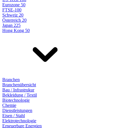
Eurozone 50
FTSE-100
Schweiz 20
Österreich 20
Japan 225
Hong Kong 50
Branchen
Branchenübersicht
Bau / Infrastrukur
Bekleidung / Textil
Biotechnologie
Chemie
Dienstleistungen
Eisen / Stahl
Elektrotechnologie
Erneuerbare Energien