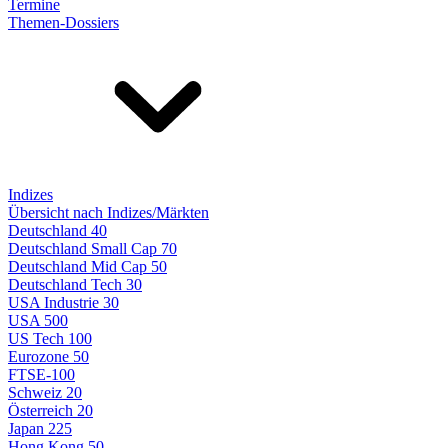
Termine
Themen-Dossiers
Indizes
Übersicht nach Indizes/Märkten
Deutschland 40
Deutschland Small Cap 70
Deutschland Mid Cap 50
Deutschland Tech 30
USA Industrie 30
USA 500
US Tech 100
Eurozone 50
FTSE-100
Schweiz 20
Österreich 20
Japan 225
Hong Kong 50