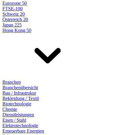
Eurozone 50
FTSE-100
Schweiz 20
Österreich 20
Japan 225
Hong Kong 50
Branchen
Branchenübersicht
Bau / Infrastrukur
Bekleidung / Textil
Biotechnologie
Chemie
Dienstleistungen
Eisen / Stahl
Elektrotechnologie
Erneuerbare Energien