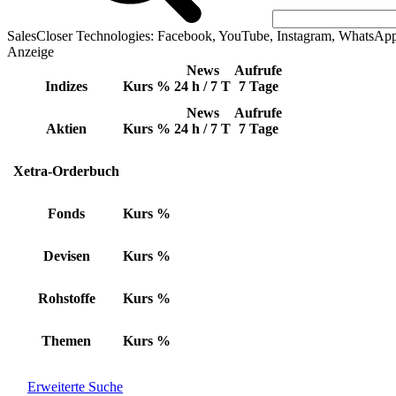
SalesCloser Technologies: Facebook, YouTube, Instagram, WhatsAp
Anzeige
News
Aufrufe
Indizes
Kurs
%
24 h / 7 T
7 Tage
News
Aufrufe
Aktien
Kurs
%
24 h / 7 T
7 Tage
Xetra-Orderbuch
Fonds
Kurs
%
Devisen
Kurs
%
Rohstoffe
Kurs
%
Themen
Kurs
%
Erweiterte Suche