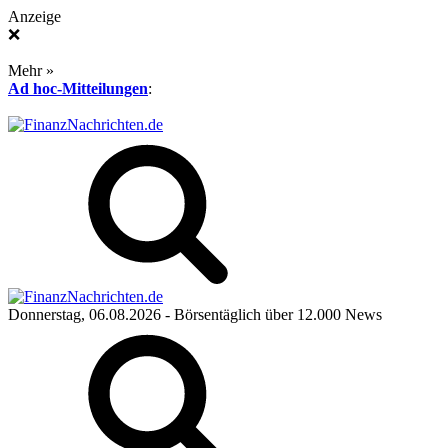
Anzeige
❌
Mehr »
Ad hoc-Mitteilungen
:
Donnerstag, 06.08.2026
- Börsentäglich über 12.000 News