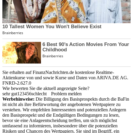
Sie erhalten auf FinanzNachrichten.de kostenlose Realtime-
Aktienkurse von
und
sowie Kurse und Daten von
ARIVA.DE AG
.
FNRD-2.627.0
Wie bewerten Sie die aktuell angezeigte Seite?
sehr gut
1
2
3
4
5
6
schlecht
Problem melden
Werbehinweise:
Die Billigung des Basisprospekts durch die BaFin
ist nicht als ihre Befürwortung der angebotenen Wertpapiere zu
verstehen. Wir empfehlen Interessenten und potenziellen Anlegern
den Basisprospekt und die Endgültigen Bedingungen zu lesen,
bevor sie eine Anlageentscheidung treffen, um sich möglichst
umfassend zu informieren, insbesondere über die potenziellen
Risiken und Chancen des Wertpapiers. Sie sind im Begriff, ein