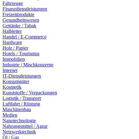
Fahrzeuge
Finanzdienstleistungen
Freizeitprodukte
Gesundheitswesen
Getränke / Tabak
Halbleiter
Handel / E-Commerce
Hardware
Holz / Papier
Hotels / Tourismus
Immobilien
Industrie / Mischkonzerne
Internet
IT-Dienstleistungen
Konsumgüter
Kosmetik
Kunststoffe / Verpackungen
Logistik / Transport
Luftfahrt / Rüstung
Maschinenbau
Medien
Nanotechnologie
Nahrungsmittel / Agrar
Netzwerktechnik
Öl / Gas