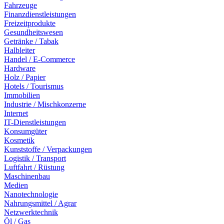
Fahrzeuge
Finanzdienstleistungen
Freizeitprodukte
Gesundheitswesen
Getränke / Tabak
Halbleiter
Handel / E-Commerce
Hardware
Holz / Papier
Hotels / Tourismus
Immobilien
Industrie / Mischkonzerne
Internet
IT-Dienstleistungen
Konsumgüter
Kosmetik
Kunststoffe / Verpackungen
Logistik / Transport
Luftfahrt / Rüstung
Maschinenbau
Medien
Nanotechnologie
Nahrungsmittel / Agrar
Netzwerktechnik
Öl / Gas