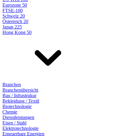
Eurozone 50
FTSE-100
Schweiz 20
Österreich 20
Japan 225
Hong Kong 50
Branchen
Branchenübersicht
Bau / Infrastrukur
Bekleidung / Textil
Biotechnologie
Chemie
Dienstleistungen
Eisen / Stahl
Elektrotechnologie
Erneuerbare Energien