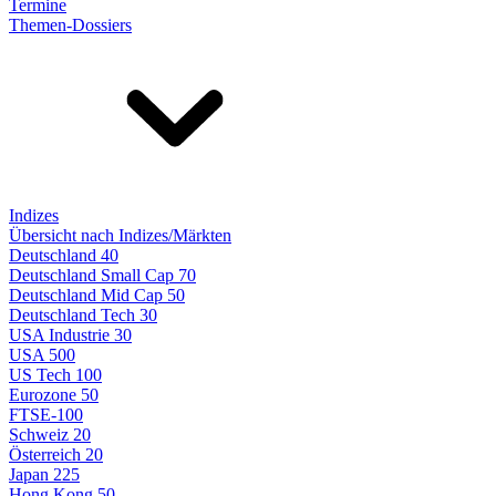
Termine
Themen-Dossiers
Indizes
Übersicht nach Indizes/Märkten
Deutschland 40
Deutschland Small Cap 70
Deutschland Mid Cap 50
Deutschland Tech 30
USA Industrie 30
USA 500
US Tech 100
Eurozone 50
FTSE-100
Schweiz 20
Österreich 20
Japan 225
Hong Kong 50