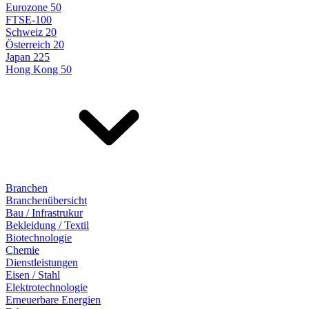
Eurozone 50
FTSE-100
Schweiz 20
Österreich 20
Japan 225
Hong Kong 50
Branchen
Branchenübersicht
Bau / Infrastrukur
Bekleidung / Textil
Biotechnologie
Chemie
Dienstleistungen
Eisen / Stahl
Elektrotechnologie
Erneuerbare Energien