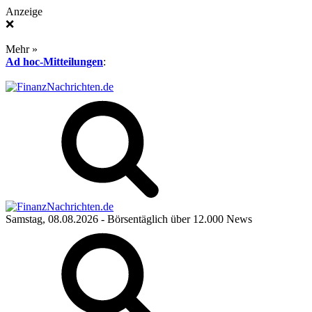
Anzeige
❌
Mehr »
Ad hoc-Mitteilungen
:
Samstag, 08.08.2026
- Börsentäglich über 12.000 News