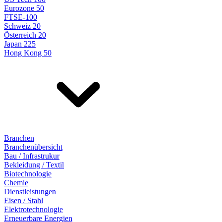
Eurozone 50
FTSE-100
Schweiz 20
Österreich 20
Japan 225
Hong Kong 50
Branchen
Branchenübersicht
Bau / Infrastrukur
Bekleidung / Textil
Biotechnologie
Chemie
Dienstleistungen
Eisen / Stahl
Elektrotechnologie
Erneuerbare Energien