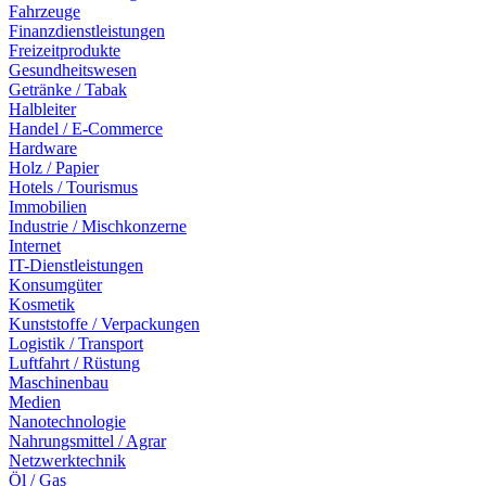
Fahrzeuge
Finanzdienstleistungen
Freizeitprodukte
Gesundheitswesen
Getränke / Tabak
Halbleiter
Handel / E-Commerce
Hardware
Holz / Papier
Hotels / Tourismus
Immobilien
Industrie / Mischkonzerne
Internet
IT-Dienstleistungen
Konsumgüter
Kosmetik
Kunststoffe / Verpackungen
Logistik / Transport
Luftfahrt / Rüstung
Maschinenbau
Medien
Nanotechnologie
Nahrungsmittel / Agrar
Netzwerktechnik
Öl / Gas