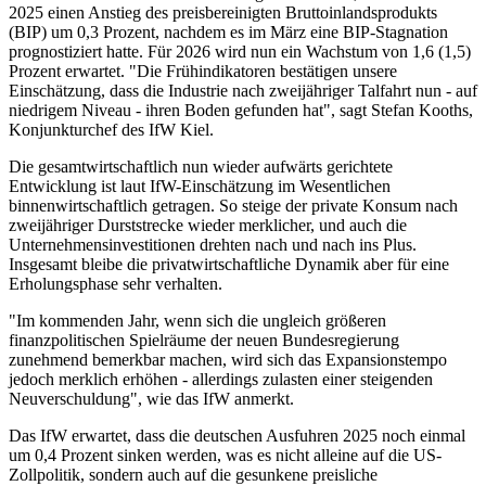
2025 einen Anstieg des preisbereinigten Bruttoinlandsprodukts
(BIP) um 0,3 Prozent, nachdem es im März eine BIP-Stagnation
prognostiziert hatte. Für 2026 wird nun ein Wachstum von 1,6 (1,5)
Prozent erwartet. "Die Frühindikatoren bestätigen unsere
Einschätzung, dass die Industrie nach zweijähriger Talfahrt nun - auf
niedrigem Niveau - ihren Boden gefunden hat", sagt Stefan Kooths,
Konjunkturchef des IfW Kiel.
Die gesamtwirtschaftlich nun wieder aufwärts gerichtete
Entwicklung ist laut IfW-Einschätzung im Wesentlichen
binnenwirtschaftlich getragen. So steige der private Konsum nach
zweijähriger Durststrecke wieder merklicher, und auch die
Unternehmensinvestitionen drehten nach und nach ins Plus.
Insgesamt bleibe die privatwirtschaftliche Dynamik aber für eine
Erholungsphase sehr verhalten.
"Im kommenden Jahr, wenn sich die ungleich größeren
finanzpolitischen Spielräume der neuen Bundesregierung
zunehmend bemerkbar machen, wird sich das Expansionstempo
jedoch merklich erhöhen - allerdings zulasten einer steigenden
Neuverschuldung", wie das IfW anmerkt.
Das IfW erwartet, dass die deutschen Ausfuhren 2025 noch einmal
um 0,4 Prozent sinken werden, was es nicht alleine auf die US-
Zollpolitik, sondern auch auf die gesunkene preisliche