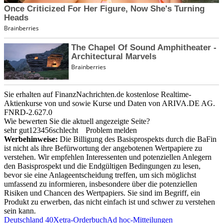
Sie erhalten auf FinanzNachrichten.de kostenlose Realtime-
Aktienkurse von
und
sowie Kurse und Daten von
ARIVA.DE AG
.
FNRD-2.627.0
Wie bewerten Sie die aktuell angezeigte Seite?
sehr gut
1
2
3
4
5
6
schlecht
Problem melden
Werbehinweise:
Die Billigung des Basisprospekts durch die BaFin
ist nicht als ihre Befürwortung der angebotenen Wertpapiere zu
verstehen. Wir empfehlen Interessenten und potenziellen Anlegern
den Basisprospekt und die Endgültigen Bedingungen zu lesen,
bevor sie eine Anlageentscheidung treffen, um sich möglichst
umfassend zu informieren, insbesondere über die potenziellen
Risiken und Chancen des Wertpapiers. Sie sind im Begriff, ein
Produkt zu erwerben, das nicht einfach ist und schwer zu verstehen
sein kann.
Deutschland 40
Xetra-Orderbuch
Ad hoc-Mitteilungen