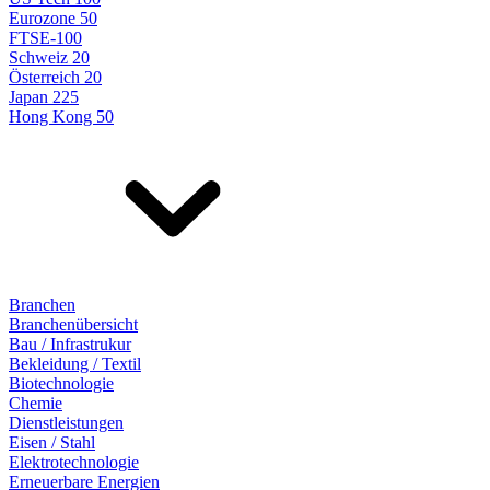
Eurozone 50
FTSE-100
Schweiz 20
Österreich 20
Japan 225
Hong Kong 50
Branchen
Branchenübersicht
Bau / Infrastrukur
Bekleidung / Textil
Biotechnologie
Chemie
Dienstleistungen
Eisen / Stahl
Elektrotechnologie
Erneuerbare Energien