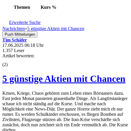
Themen
Kurs
%
Erweiterte Suche
Nachrichten
»
5 günstige Aktien mit Chancen
Push Mitteilungen
Tim Schäfer
17.06.2025 06:18 Uhr
1.357 Leser
Artikel bewerten:
(
2
)
5 günstige Aktien mit Chancen
Krisen, Kriege, Chaos gehören zum Leben eines Börsianers dazu.
Fast jeden Monat passieren grauenhafte Dinge. Als Langfristanleger
schaue ich nicht ständig auf die Kurse. Und mache nach
Möglichkeit eine News-Diät. Der ganze Horror zieht mich eh nur
runter. Es werden Schulkinder erschossen, es fliegen Bomben auf
Zivilisten, Flugzeuge stürzen ab. Die Iran-Krise verschärfte sich
zunächst, doch nun zeichnet sich ein Ende vermutlich ab. Die Kurse
dürften ...