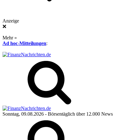
Anzeige
❌
Mehr »
Ad hoc-Mitteilungen
:
Sonntag, 09.08.2026
- Börsentäglich über 12.000 News