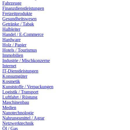
Fahrzeuge
Finanzdienstleistungen
Freizeitprodukte
Gesundheitswesen
Getränke / Tabak
Halbleiter
Handel / E-Commerce
Hardware
Holz / Papier
Hotels / Tourismus
Immobilien
Industrie / Mischkonzerne
Internet
IT-Dienstleistungen
Konsumgüter
Kosmetik
Kunststoffe / Verpackungen
Logistik / Transport
Luftfahrt / Rüstung
Maschinenbau
Medien
Nanotechnologie
Nahrungsmittel / Agrar
Netzwerktechnik
Öl / Gas