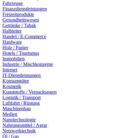
Fahrzeuge
Finanzdienstleistungen
Freizeitprodukte
Gesundheitswesen
Getränke / Tabak
Halbleiter
Handel / E-Commerce
Hardware
Holz / Papier
Hotels / Tourismus
Immobilien
Industrie / Mischkonzerne
Internet
IT-Dienstleistungen
Konsumgüter
Kosmetik
Kunststoffe / Verpackungen
Logistik / Transport
Luftfahrt / Rüstung
Maschinenbau
Medien
Nanotechnologie
Nahrungsmittel / Agrar
Netzwerktechnik
Öl / Gas