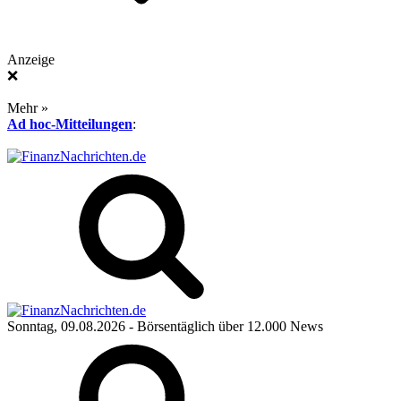
Anzeige
❌
Mehr »
Ad hoc-Mitteilungen
:
Sonntag, 09.08.2026
- Börsentäglich über 12.000 News