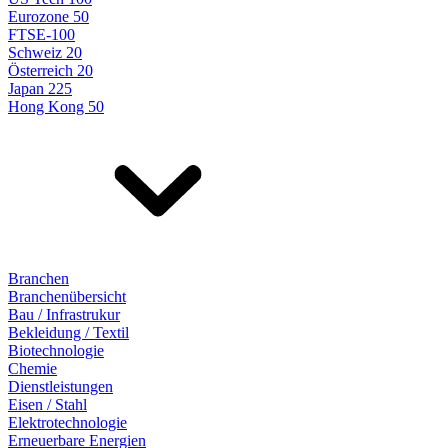
Eurozone 50
FTSE-100
Schweiz 20
Österreich 20
Japan 225
Hong Kong 50
Branchen
Branchenübersicht
Bau / Infrastrukur
Bekleidung / Textil
Biotechnologie
Chemie
Dienstleistungen
Eisen / Stahl
Elektrotechnologie
Erneuerbare Energien