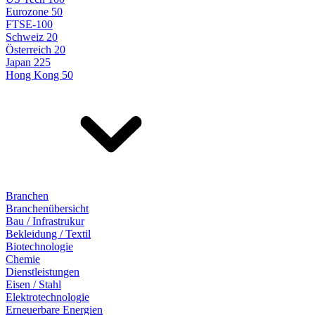
Eurozone 50
FTSE-100
Schweiz 20
Österreich 20
Japan 225
Hong Kong 50
Branchen
Branchenübersicht
Bau / Infrastrukur
Bekleidung / Textil
Biotechnologie
Chemie
Dienstleistungen
Eisen / Stahl
Elektrotechnologie
Erneuerbare Energien