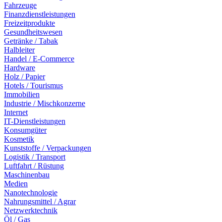
Fahrzeuge
Finanzdienstleistungen
Freizeitprodukte
Gesundheitswesen
Getränke / Tabak
Halbleiter
Handel / E-Commerce
Hardware
Holz / Papier
Hotels / Tourismus
Immobilien
Industrie / Mischkonzerne
Internet
IT-Dienstleistungen
Konsumgüter
Kosmetik
Kunststoffe / Verpackungen
Logistik / Transport
Luftfahrt / Rüstung
Maschinenbau
Medien
Nanotechnologie
Nahrungsmittel / Agrar
Netzwerktechnik
Öl / Gas