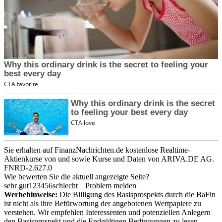
Sie erhalten auf FinanzNachrichten.de kostenlose Realtime-
Aktienkurse von
und
sowie Kurse und Daten von
ARIVA.DE AG
.
FNRD-2.627.0
Wie bewerten Sie die aktuell angezeigte Seite?
sehr gut
1
2
3
4
5
6
schlecht
Problem melden
Werbehinweise:
Die Billigung des Basisprospekts durch die BaFin
ist nicht als ihre Befürwortung der angebotenen Wertpapiere zu
verstehen. Wir empfehlen Interessenten und potenziellen Anlegern
den Basisprospekt und die Endgültigen Bedingungen zu lesen,