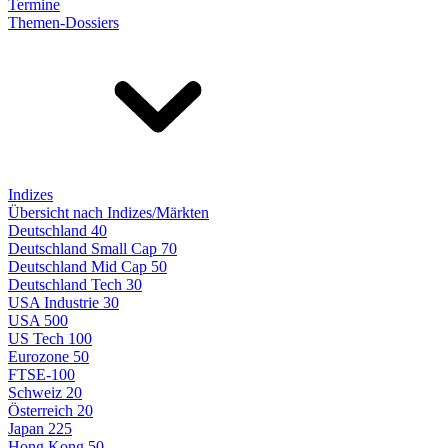
Termine
Themen-Dossiers
Indizes
Übersicht nach Indizes/Märkten
Deutschland 40
Deutschland Small Cap 70
Deutschland Mid Cap 50
Deutschland Tech 30
USA Industrie 30
USA 500
US Tech 100
Eurozone 50
FTSE-100
Schweiz 20
Österreich 20
Japan 225
Hong Kong 50