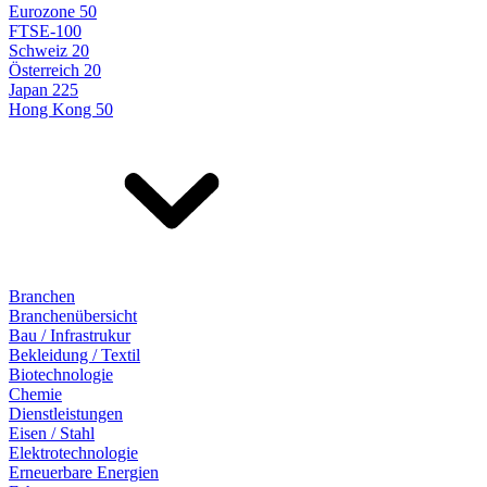
Eurozone 50
FTSE-100
Schweiz 20
Österreich 20
Japan 225
Hong Kong 50
Branchen
Branchenübersicht
Bau / Infrastrukur
Bekleidung / Textil
Biotechnologie
Chemie
Dienstleistungen
Eisen / Stahl
Elektrotechnologie
Erneuerbare Energien