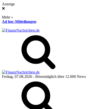
Anzeige
❌
Mehr »
Ad hoc-Mitteilungen
:
Freitag, 07.08.2026
- Börsentäglich über 12.000 News