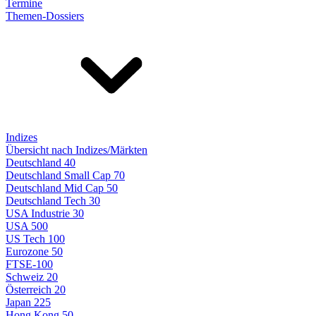
Termine
Themen-Dossiers
Indizes
Übersicht nach Indizes/Märkten
Deutschland 40
Deutschland Small Cap 70
Deutschland Mid Cap 50
Deutschland Tech 30
USA Industrie 30
USA 500
US Tech 100
Eurozone 50
FTSE-100
Schweiz 20
Österreich 20
Japan 225
Hong Kong 50