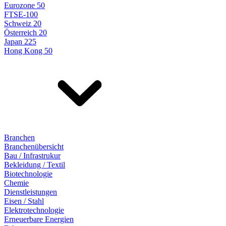
Eurozone 50
FTSE-100
Schweiz 20
Österreich 20
Japan 225
Hong Kong 50
Branchen
Branchenübersicht
Bau / Infrastrukur
Bekleidung / Textil
Biotechnologie
Chemie
Dienstleistungen
Eisen / Stahl
Elektrotechnologie
Erneuerbare Energien