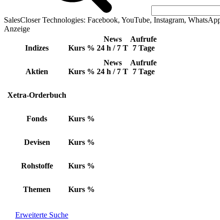
SalesCloser Technologies: Facebook, YouTube, Instagram, WhatsAp
Anzeige
News
Aufrufe
Indizes
Kurs
%
24 h / 7 T
7 Tage
News
Aufrufe
Aktien
Kurs
%
24 h / 7 T
7 Tage
Xetra-Orderbuch
Fonds
Kurs
%
Devisen
Kurs
%
Rohstoffe
Kurs
%
Themen
Kurs
%
Erweiterte Suche