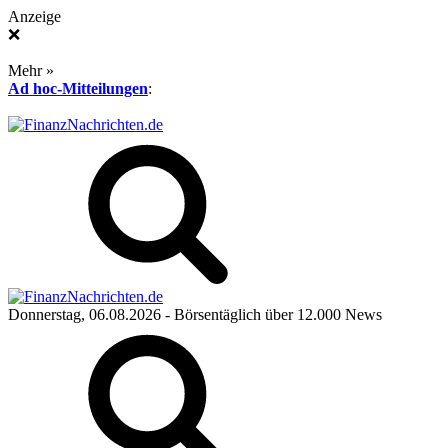
Anzeige
❌
Mehr »
Ad hoc-Mitteilungen
:
Donnerstag, 06.08.2026
- Börsentäglich über 12.000 News