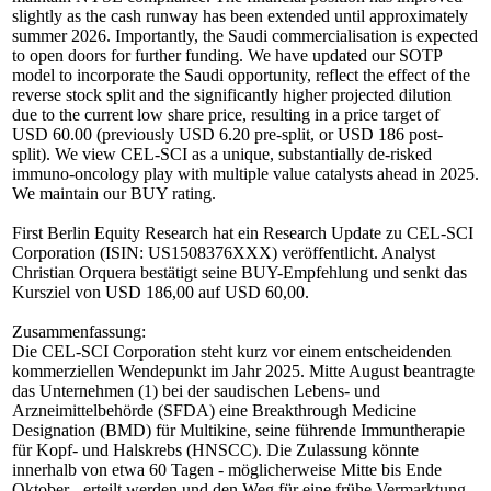
slightly as the cash runway has been extended until approximately
summer 2026. Importantly, the Saudi commercialisation is expected
to open doors for further funding. We have updated our SOTP
model to incorporate the Saudi opportunity, reflect the effect of the
reverse stock split and the significantly higher projected dilution
due to the current low share price, resulting in a price target of
USD 60.00 (previously USD 6.20 pre-split, or USD 186 post-
split). We view CEL-SCI as a unique, substantially de-risked
immuno-oncology play with multiple value catalysts ahead in 2025.
We maintain our BUY rating.
First Berlin Equity Research hat ein Research Update zu CEL-SCI
Corporation (ISIN: US1508376XXX) veröffentlicht. Analyst
Christian Orquera bestätigt seine BUY-Empfehlung und senkt das
Kursziel von USD 186,00 auf USD 60,00.
Zusammenfassung:
Die CEL-SCI Corporation steht kurz vor einem entscheidenden
kommerziellen Wendepunkt im Jahr 2025. Mitte August beantragte
das Unternehmen (1) bei der saudischen Lebens- und
Arzneimittelbehörde (SFDA) eine Breakthrough Medicine
Designation (BMD) für Multikine, seine führende Immuntherapie
für Kopf- und Halskrebs (HNSCC). Die Zulassung könnte
innerhalb von etwa 60 Tagen - möglicherweise Mitte bis Ende
Oktober - erteilt werden und den Weg für eine frühe Vermarktung