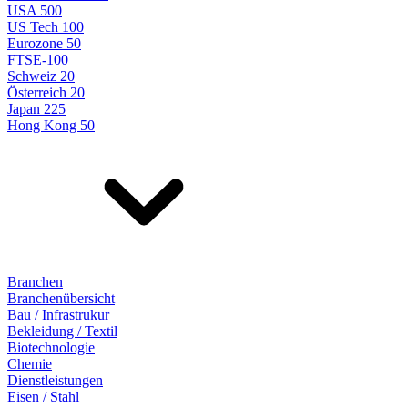
USA 500
US Tech 100
Eurozone 50
FTSE-100
Schweiz 20
Österreich 20
Japan 225
Hong Kong 50
Branchen
Branchenübersicht
Bau / Infrastrukur
Bekleidung / Textil
Biotechnologie
Chemie
Dienstleistungen
Eisen / Stahl