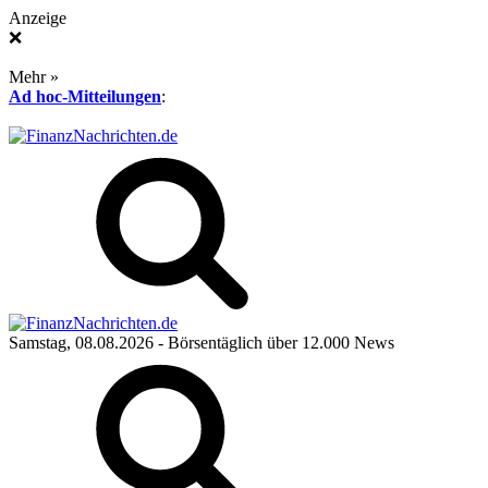
Anzeige
❌
Mehr »
Ad hoc-Mitteilungen
:
Samstag, 08.08.2026
- Börsentäglich über 12.000 News