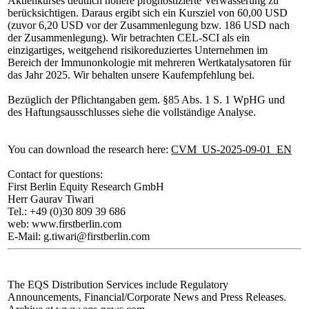
Aktienkurses deutlich höhere prognostizierte Verwässerung zu
berücksichtigen. Daraus ergibt sich ein Kursziel von 60,00 USD
(zuvor 6,20 USD vor der Zusammenlegung bzw. 186 USD nach
der Zusammenlegung). Wir betrachten CEL-SCI als ein
einzigartiges, weitgehend risikoreduziertes Unternehmen im
Bereich der Immunonkologie mit mehreren Wertkatalysatoren für
das Jahr 2025. Wir behalten unsere Kaufempfehlung bei.
Bezüglich der Pflichtangaben gem. §85 Abs. 1 S. 1 WpHG und
des Haftungsausschlusses siehe die vollständige Analyse.
You can download the research here:
CVM_US-2025-09-01_EN
Contact for questions:
First Berlin Equity Research GmbH
Herr Gaurav Tiwari
Tel.: +49 (0)30 809 39 686
web: www.firstberlin.com
E-Mail: g.tiwari@firstberlin.com
The EQS Distribution Services include Regulatory
Announcements, Financial/Corporate News and Press Releases.