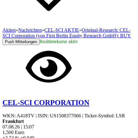
Aktien
»
Nachrichten
»
CEL-SCI AKTIE
»
Original-Research: CEL-
SCI Corporation (von First Berlin Equity Research GmbH): BUY
Realtimekurse aktiv
Push Mitteilungen
CEL-SCI CORPORATION
WKN: A418TV
|
ISIN: US1508377066
|
Ticker-Symbol: LSR
Frankfurt
07.08.26
|
15:07
1,500
Euro
+2,74 %
+0,040