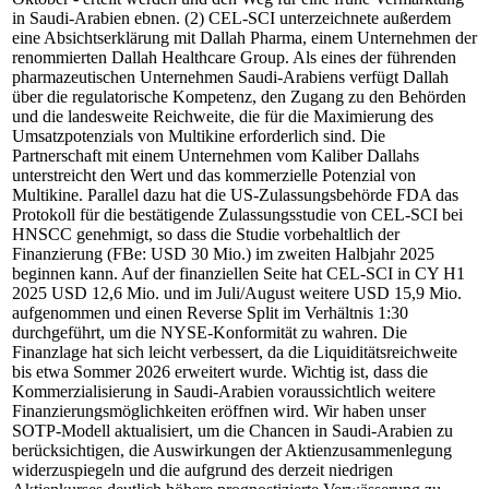
in Saudi-Arabien ebnen. (2) CEL-SCI unterzeichnete außerdem
eine Absichtserklärung mit Dallah Pharma, einem Unternehmen der
renommierten Dallah Healthcare Group. Als eines der führenden
pharmazeutischen Unternehmen Saudi-Arabiens verfügt Dallah
über die regulatorische Kompetenz, den Zugang zu den Behörden
und die landesweite Reichweite, die für die Maximierung des
Umsatzpotenzials von Multikine erforderlich sind. Die
Partnerschaft mit einem Unternehmen vom Kaliber Dallahs
unterstreicht den Wert und das kommerzielle Potenzial von
Multikine. Parallel dazu hat die US-Zulassungsbehörde FDA das
Protokoll für die bestätigende Zulassungsstudie von CEL-SCI bei
HNSCC genehmigt, so dass die Studie vorbehaltlich der
Finanzierung (FBe: USD 30 Mio.) im zweiten Halbjahr 2025
beginnen kann. Auf der finanziellen Seite hat CEL-SCI in CY H1
2025 USD 12,6 Mio. und im Juli/August weitere USD 15,9 Mio.
aufgenommen und einen Reverse Split im Verhältnis 1:30
durchgeführt, um die NYSE-Konformität zu wahren. Die
Finanzlage hat sich leicht verbessert, da die Liquiditätsreichweite
bis etwa Sommer 2026 erweitert wurde. Wichtig ist, dass die
Kommerzialisierung in Saudi-Arabien voraussichtlich weitere
Finanzierungsmöglichkeiten eröffnen wird. Wir haben unser
SOTP-Modell aktualisiert, um die Chancen in Saudi-Arabien zu
berücksichtigen, die Auswirkungen der Aktienzusammenlegung
widerzuspiegeln und die aufgrund des derzeit niedrigen