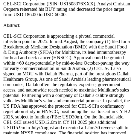
CEL-SCI Corporation (ISIN: US1508376XXX). Analyst Christian
Orquera reiterated his BUY rating and decreased the price target
from USD 186.00 to USD 60.00.
Abstract:
CEL-SCI Corporation is approaching a pivotal commercial
inflection point in 2025. In mid-August, the company (1) filed for a
Breakthrough Medicine Designation (BMD) with the Saudi Food
& Drug Authority (SFDA) for Multikine, its lead immunotherapy
for head and neck cancer (HNSCC). Approval could be granted
within ~60 days-potentially by mid-to-late October-paving the way
for early commercialisation in Saudi Arabia. (2) CEL-SCI also
signed an MOU with Dallah Pharma, part of the prestigious Dallah
Healthcare Group. As one of Saudi Arabia's leading pharmaceutical
companies, Dallah offers the regulatory expertise, government
access, and nationwide reach needed to maximise Multikine's sales
potential. Partnering with a company of Dallah's calibre strongly
validates Multikine's value and commercial promise. In parallel, the
US FDA has approved the protocol for CEL-SCI's confirmatory
registration study in HNSCC, positioning the trial to start in CY H2
2025, subject to funding (FBe: USD30m). On the financial side,
CEL-SCI raised USD12.6m in CY H1 2025 plus additional
USD15.9m in July/August and executed a 1-for-30 reverse split to
maintain NYSE compliance. The financial position has improved