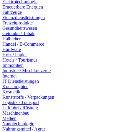
Elektrotechnologie
Erneuerbare Energien
Fahrzeuge
Finanzdienstleistungen
Freizeitprodukte
Gesundheitswesen
Getränke / Tabak
Halbleiter
Handel / E-Commerce
Hardware
Holz / Papier
Hotels / Tourismus
Immobilien
Industrie / Mischkonzerne
Internet
IT-Dienstleistungen
Konsumgüter
Kosmetik
Kunststoffe / Verpackungen
Logistik / Transport
Luftfahrt / Rüstung
Maschinenbau
Medien
Nanotechnologie
Nahrungsmittel / Agrar