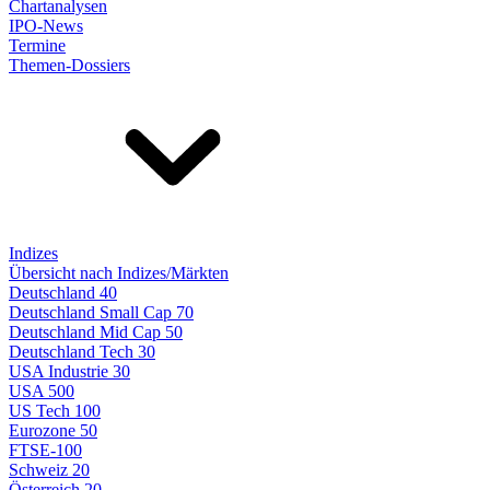
Chartanalysen
IPO-News
Termine
Themen-Dossiers
Indizes
Übersicht nach Indizes/Märkten
Deutschland 40
Deutschland Small Cap 70
Deutschland Mid Cap 50
Deutschland Tech 30
USA Industrie 30
USA 500
US Tech 100
Eurozone 50
FTSE-100
Schweiz 20
Österreich 20