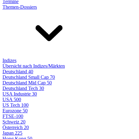
Termine
Themen-Dossiers
Indizes
Übersicht nach Indizes/Märkten
Deutschland 40
Deutschland Small Cap 70
Deutschland Mid Cap 50
Deutschland Tech 30
USA Industrie 30
USA 500
US Tech 100
Eurozone 50
FTSE-100
Schweiz 20
Österreich 20
Japan 225
Hong Kong 50