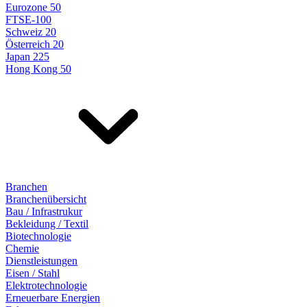
Eurozone 50
FTSE-100
Schweiz 20
Österreich 20
Japan 225
Hong Kong 50
Branchen
Branchenübersicht
Bau / Infrastrukur
Bekleidung / Textil
Biotechnologie
Chemie
Dienstleistungen
Eisen / Stahl
Elektrotechnologie
Erneuerbare Energien