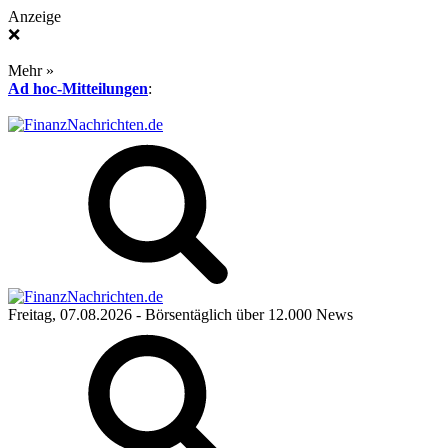
Anzeige
❌
Mehr »
Ad hoc-Mitteilungen
:
Freitag, 07.08.2026
- Börsentäglich über 12.000 News