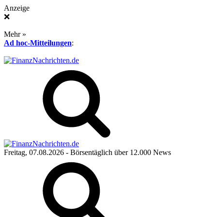
Anzeige
❌
Mehr »
Ad hoc-Mitteilungen
:
Freitag, 07.08.2026
- Börsentäglich über 12.000 News