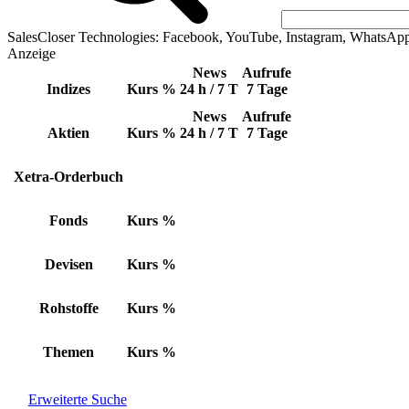
SalesCloser Technologies: Facebook, YouTube, Instagram, WhatsAp
Anzeige
News
Aufrufe
Indizes
Kurs
%
24 h / 7 T
7 Tage
News
Aufrufe
Aktien
Kurs
%
24 h / 7 T
7 Tage
Xetra-Orderbuch
Fonds
Kurs
%
Devisen
Kurs
%
Rohstoffe
Kurs
%
Themen
Kurs
%
Erweiterte Suche