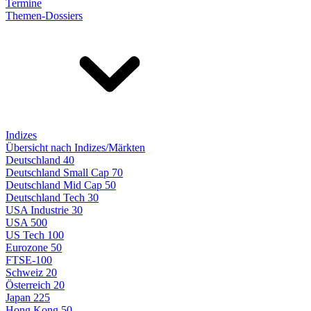
Termine
Themen-Dossiers
Indizes
Übersicht nach Indizes/Märkten
Deutschland 40
Deutschland Small Cap 70
Deutschland Mid Cap 50
Deutschland Tech 30
USA Industrie 30
USA 500
US Tech 100
Eurozone 50
FTSE-100
Schweiz 20
Österreich 20
Japan 225
Hong Kong 50