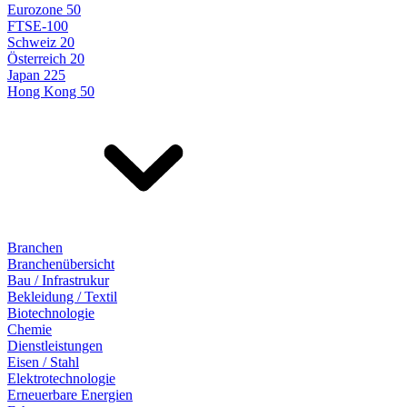
Eurozone 50
FTSE-100
Schweiz 20
Österreich 20
Japan 225
Hong Kong 50
Branchen
Branchenübersicht
Bau / Infrastrukur
Bekleidung / Textil
Biotechnologie
Chemie
Dienstleistungen
Eisen / Stahl
Elektrotechnologie
Erneuerbare Energien