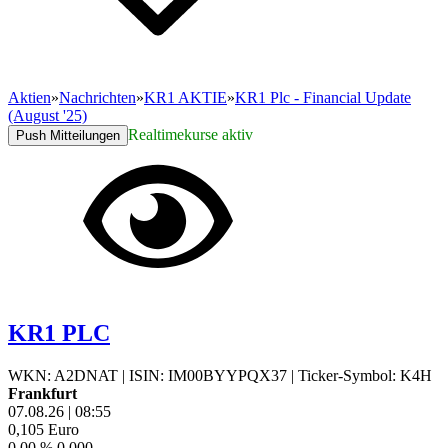
Aktien
»
Nachrichten
»
KR1 AKTIE
»
KR1 Plc - Financial Update
(August '25)
Realtimekurse aktiv
Push Mitteilungen
KR1 PLC
WKN: A2DNAT
|
ISIN: IM00BYYPQX37
|
Ticker-Symbol: K4H
Frankfurt
07.08.26
|
08:55
0,105
Euro
0,00 %
0,000