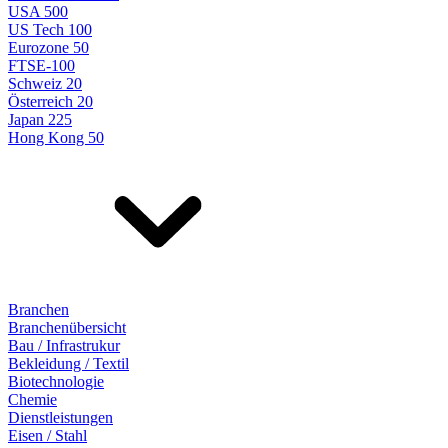
USA 500
US Tech 100
Eurozone 50
FTSE-100
Schweiz 20
Österreich 20
Japan 225
Hong Kong 50
Branchen
Branchenübersicht
Bau / Infrastrukur
Bekleidung / Textil
Biotechnologie
Chemie
Dienstleistungen
Eisen / Stahl