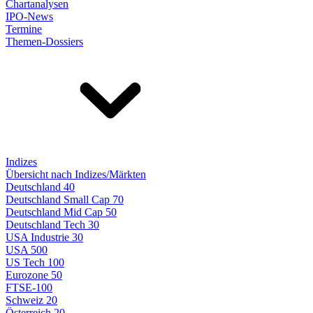
Chartanalysen
IPO-News
Termine
Themen-Dossiers
Indizes
Übersicht nach Indizes/Märkten
Deutschland 40
Deutschland Small Cap 70
Deutschland Mid Cap 50
Deutschland Tech 30
USA Industrie 30
USA 500
US Tech 100
Eurozone 50
FTSE-100
Schweiz 20
Österreich 20