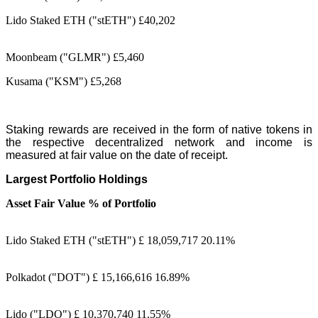
Lido Staked ETH ("stETH") £40,202
Moonbeam ("GLMR") £5,460
Kusama ("KSM") £5,268
Staking rewards are received in the form of native tokens in
the respective decentralized network and income is
measured at fair value on the date of receipt.
Largest Portfolio Holdings
Asset
Fair Value
% of Portfolio
Lido Staked ETH ("stETH") £ 18,059,717 20.11%
Polkadot ("DOT") £ 15,166,616 16.89%
Lido ("LDO") £ 10,370,740 11.55%