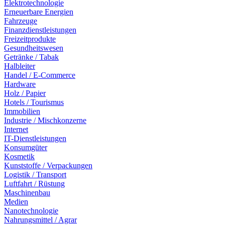
Elektrotechnologie
Erneuerbare Energien
Fahrzeuge
Finanzdienstleistungen
Freizeitprodukte
Gesundheitswesen
Getränke / Tabak
Halbleiter
Handel / E-Commerce
Hardware
Holz / Papier
Hotels / Tourismus
Immobilien
Industrie / Mischkonzerne
Internet
IT-Dienstleistungen
Konsumgüter
Kosmetik
Kunststoffe / Verpackungen
Logistik / Transport
Luftfahrt / Rüstung
Maschinenbau
Medien
Nanotechnologie
Nahrungsmittel / Agrar